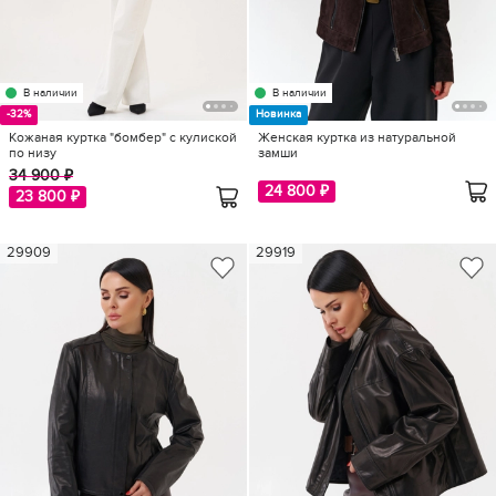
В наличии
В наличии
-32%
Новинка
Кожаная куртка "бомбер" с кулиской
Женская куртка из натуральной
по низу
замши
34 900 ₽
24 800 ₽
23 800 ₽
29909
29919