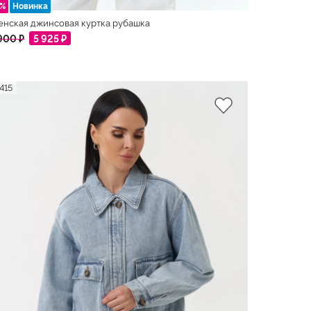
5%
Новинка
нская джинсовая куртка рубашка
900 ₽
5 925 ₽
415