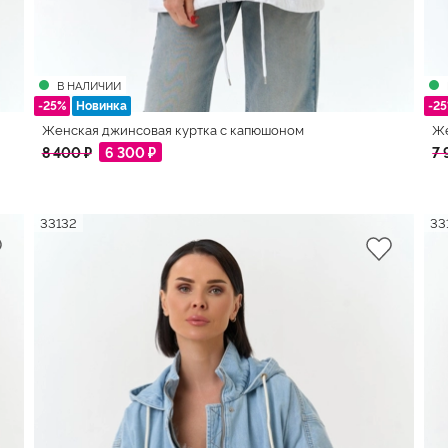
В НАЛИЧИИ
-25%
Новинка
-2
Женская джинсовая куртка с капюшоном
Же
8 400 ₽
6 300 ₽
7 
33132
33