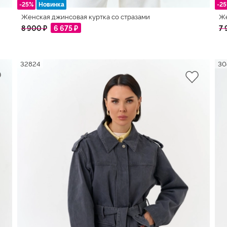
-25%
Новинка
-2
Женская джинсовая куртка со стразами
Же
8 900 ₽
6 675 ₽
7 
32824
30