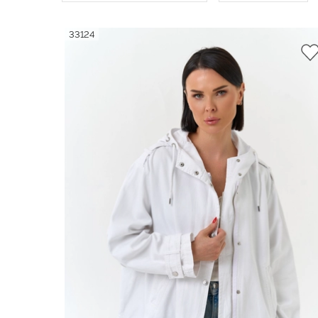
По популярности
33124
40
По возрастанию цены
42
По убыванию цены
ПРИМ
44
По новинкам
46
По скидкам
48
50
52