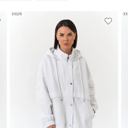
33126
33
Синий
1
6
Голубой
9
4
Мин. цена
Макс. цена
ЕНИТЬ
ПРИМЕНИТЬ
Серый
11
1
Белый
10
4
2
ПРИМЕНИТЬ
2
1