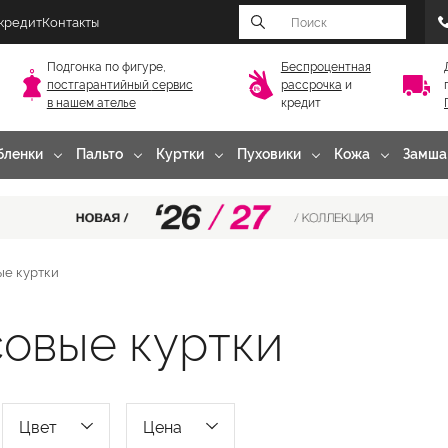
 кредит
Контакты
Подгонка по фигуре,
Беспроцентная
постгарантийный
сервис
рассрочка
и
в нашем ателье
кредит
бленки
Пальто
Куртки
Пуховики
Кожа
Замша
е куртки
овые куртки
Цвет
Цена