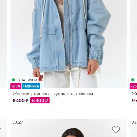
В НАЛИЧИИ
-25%
Новинка
-2
Женская джинсовая куртка с капюшоном
Же
8 400 ₽
6 300 ₽
9 
33127
33