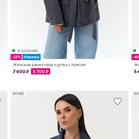
В НАЛИЧИИ
-25%
Новинка
-4
Женская джинсовая куртка с поясом
Же
7 600 ₽
5 700 ₽
5 
30416
30