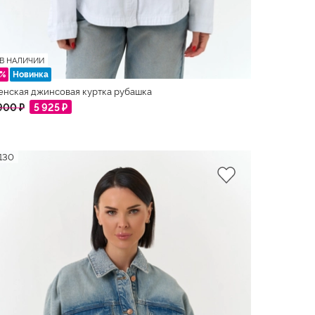
В НАЛИЧИИ
5%
Новинка
нская джинсовая куртка рубашка
900 ₽
5 925 ₽
130