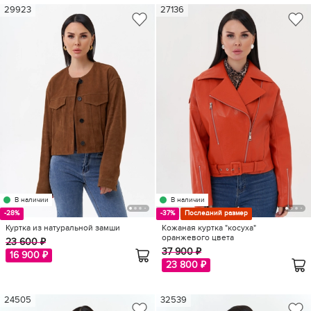
29923
27136
В наличии
В наличии
-28%
-37%
Последний размер
Куртка из натуральной замши
Кожаная куртка "косуха"
оранжевого цвета
23 600 ₽
37 900 ₽
16 900 ₽
23 800 ₽
24505
32539