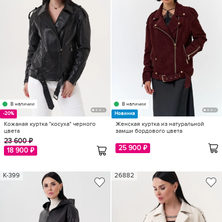
В наличии
В наличии
-20%
Новинка
Кожаная куртка "косуха" черного
Женская куртка из натуральной
цвета
замши бордового цвета
23 600 ₽
25 900 ₽
18 900 ₽
K-399
26882