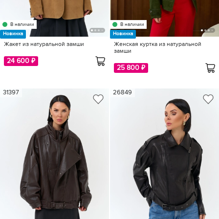
В наличии
В наличии
Новинка
Новинка
Жакет из натуральной замши
Женская куртка из натуральной
замши
24 600 ₽
25 800 ₽
31397
26849