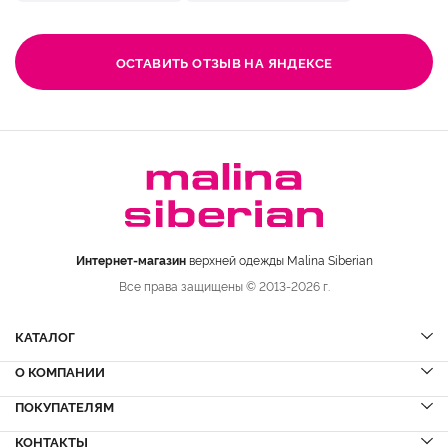
ОСТАВИТЬ ОТЗЫВ НА ЯНДЕКСЕ
Интернет-магазин
верхней одежды Malina Siberian
Все права защищены © 2013-2026 г.
КАТАЛОГ
О КОМПАНИИ
Шубы
НОВИНКИ
Шубы из норки
Дубленки
ПОКУПАТЕЛЯМ
Вопрос-ответ
Шубы из соболя
Пальто
Сервисный центр
КОНТАКТЫ
Акции