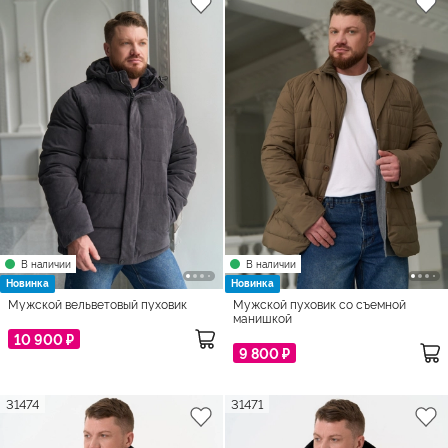
В наличии
В наличии
Новинка
Новинка
Мужской вельветовый пуховик
Мужской пуховик со съемной
манишкой
10 900 ₽
9 800 ₽
31474
31471