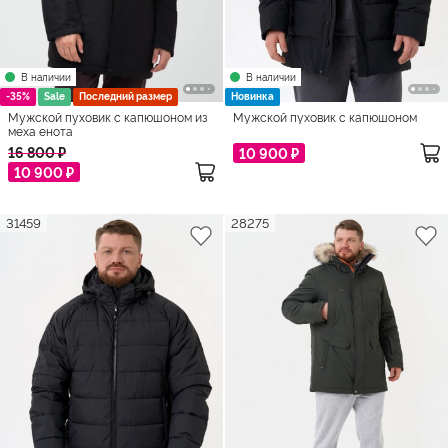
В наличии
В наличии
-35%
Sale
Последний размер
Новинка
Мужской пуховик с капюшоном из
Мужской пуховик с капюшоном
меха енота
16 800 ₽
10 900 ₽
10 900 ₽
31459
28275