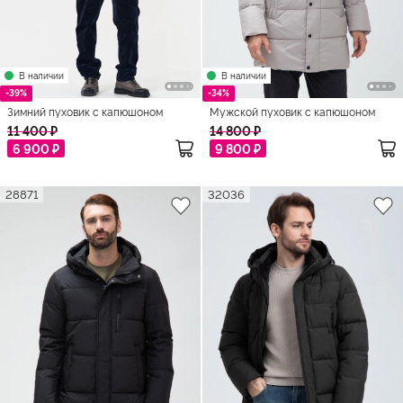
В наличии
В наличии
-39%
-34%
Зимний пуховик с капюшоном
Мужской пуховик с капюшоном
11 400 ₽
14 800 ₽
6 900 ₽
9 800 ₽
28871
32036