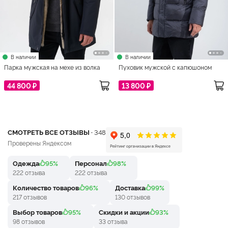
В наличии
В наличии
Парка мужская на мехе из волка
Пуховик мужской с капюшоном
44 800 ₽
13 800 ₽
СМОТРЕТЬ ВСЕ ОТЗЫВЫ ·
348
Проверены Яндексом
Одежда
95%
Персонал
98%
222 отзыва
222 отзыва
Количество товаров
96%
Доставка
99%
217 отзывов
130 отзывов
Выбор товаров
95%
Скидки и акции
93%
98 отзывов
33 отзыва