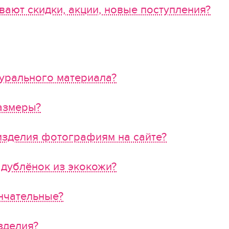
вают скидки, акции, новые поступления?
турального материала?
азмеры?
изделия фотографиям на сайте?
 дублёнок из экокожи?
нчательные?
зделия?