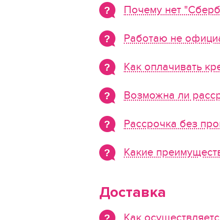
Почему нет "Сберб
Работаю не официа
Как оплачивать кр
Возможна ли расс
Рассрочка без про
Какие преимуществ
Доставка
Как осуществляетс