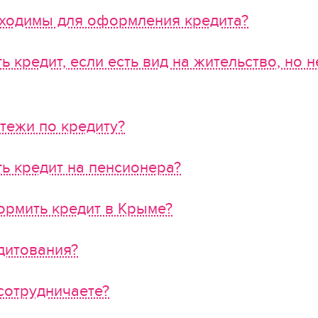
бходимы для оформления кредита?
 кредит, если есть вид на жительство, но 
атежи по кредиту?
ь кредит на пенсионера?
ормить кредит в Крыме?
дитования?
сотрудничаете?