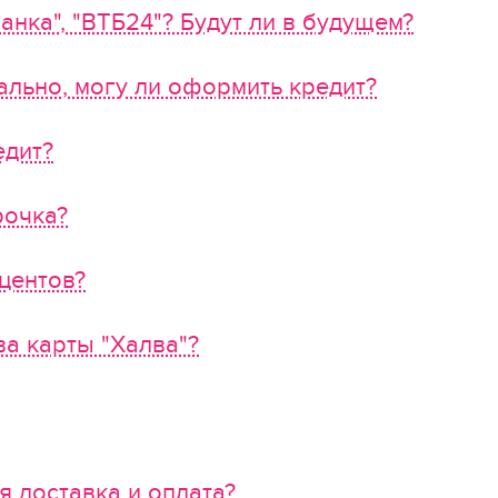
анка", "ВТБ24"? Будут ли в будущем?
льно, могу ли оформить кредит?
едит?
рочка?
центов?
а карты "Халва"?
я доставка и оплата?