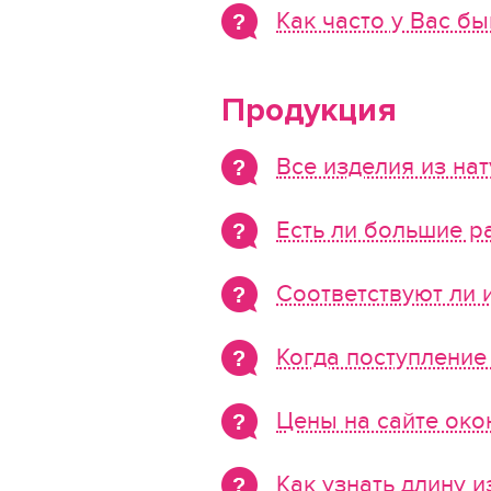
Как часто у Вас бы
Продукция
Все изделия из на
Есть ли большие р
Соответствуют ли 
Когда поступление
Цены на сайте око
Как узнать длину и