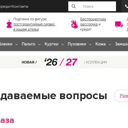
 кредит
Контакты
Подгонка по фигуре,
Беспроцентная
постгарантийный
сервис
рассрочка
и
в нашем ателье
кредит
бленки
Пальто
Куртки
Пуховики
Кожа
Замша
адаваемые вопросы
Раз
аза