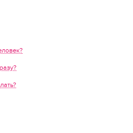
еловек?
разу?
лать?