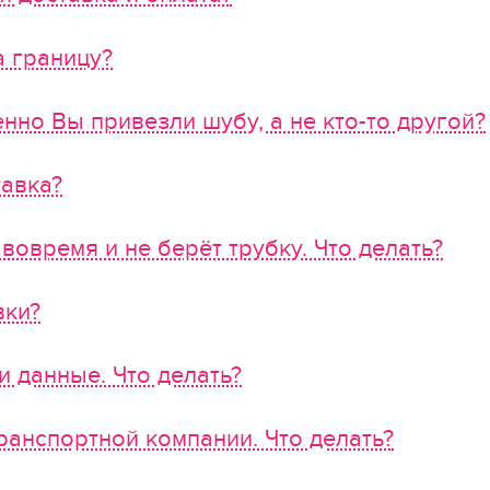
а границу?
енно Вы привезли шубу, а не кто-то другой?
тавка?
вовремя и не берёт трубку. Что делать?
вки?
и данные. Что делать?
транспортной компании. Что делать?