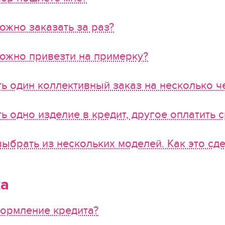
ожно заказать за раз?
ожно привезти на примерку?
 один коллективный заказ на несколько ч
 одно изделие в кредит, другое оплатить с
выбрать из нескольких моделей. Как это сде
ка
ормление кредита?