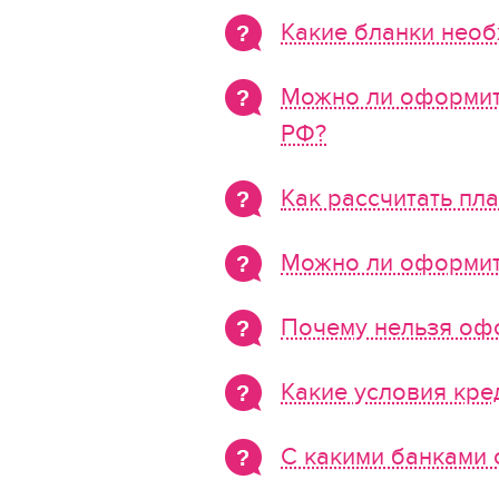
Какие бланки нео
Можно ли оформить
РФ?
Как рассчитать пл
Можно ли оформит
Почему нельзя оф
Какие условия кре
С какими банками 