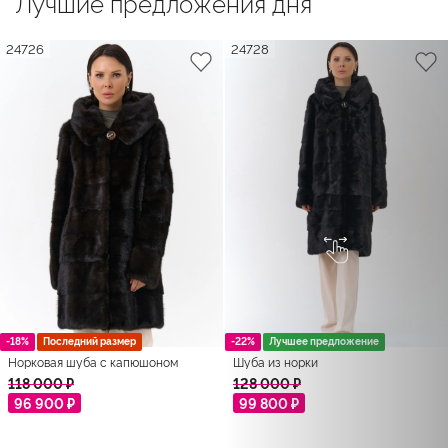
Лучшие предложения дня
24726
24728
-18%
Последний размер
-22%
Лучшее предложение
Норковая шуба с капюшоном
Шуба из норки
118 000 ₽
128 000 ₽
96 900 ₽
99 800 ₽