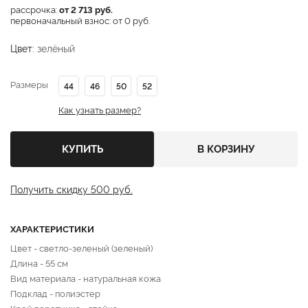
рассрочка:
от 2 713 руб.
первоначальный взнос: от 0 руб.
Цвет:
зелёный
Размеры
44
46
50
52
Как узнать размер?
КУПИТЬ
В КОРЗИНУ
Получить скидку 500 руб.
ХАРАКТЕРИСТИКИ
Цвет - светло-зеленый (зеленый)
Длина - 55 см
Вид материала - натуральная кожа
Подклад - полиэстер
Крой воротника - стойка