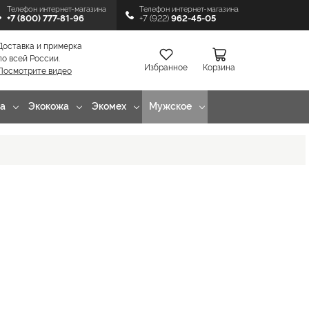
Телефон интернет-магазина
Телефон интернет-магазина
+7 (800) 777-81-96
+7 (922)
962-45-05
Доставка и примерка
по всей России.
Избранное
Корзина
Посмотрите видео
а
Экокожа
Экомех
Мужское