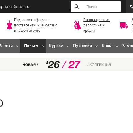
 кредит
Контакты
Подгонка по фигуре,
Беспроцентная
постгарантийный
сервис
рассрочка
и
в нашем ателье
кредит
бленки
Куртки
Пуховики
Кожа
Замш
Пальто
о