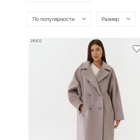
По популярности
Размер
По популярности
28102
40
По возрастанию цены
42
По убыванию цены
ПРИМ
44
По новинкам
46
По скидкам
48
50
52
54
56
58