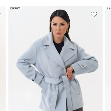
29890
29