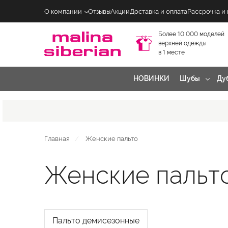
О компании
Отзывы
Акции
Доставка и оплата
Рассрочка и
Более 10 000 моделей
верхней одежды
в 1 месте
НОВИНКИ
Шубы
Ду
Главная
Женские пальто
Женские пальт
Пальто демисезонные