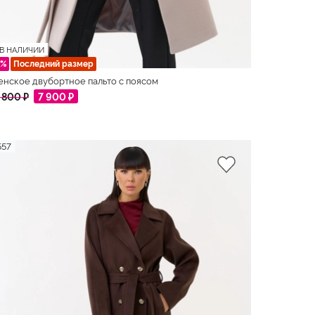
В НАЛИЧИИ
0%
Последний размер
нское двубортное пальто с поясом
 800 ₽
7 900 ₽
557