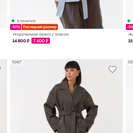
В НАЛИЧИИ
-50%
Последний размер
-5
Укороченное пальто с поясом
Же
14 800 ₽
7 400 ₽
15
31417
31