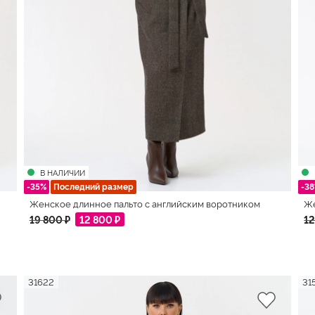
В НАЛИЧИИ
-35%
Последний размер
-3
Женское длинное пальто с английским воротником
Же
19 800 ₽
12 800 ₽
12
31622
31