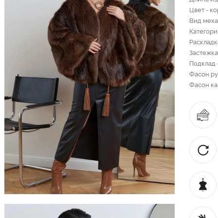
Цвет - к
Вид меха
Категори
Раскладк
Застежка
Подклад 
Фасон ру
Фасон ка