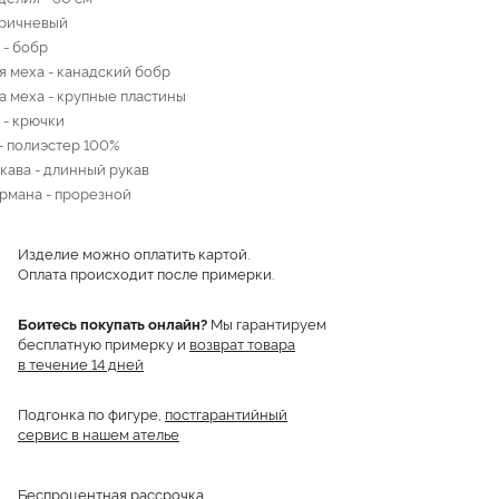
оричневый
 - бобр
я меха - канадский бобр
а меха - крупные пластины
 - крючки
- полиэстер 100%
кава - длинный рукав
рмана - прорезной
Изделие можно оплатить картой.
Оплата происходит после примерки.
Боитесь покупать онлайн?
Мы гарантируем
бесплатную примерку и
возврат товара
в течение 14 дней
Подгонка по фигуре,
постгарантийный
сервис в нашем ателье
Беспроцентная рассрочка