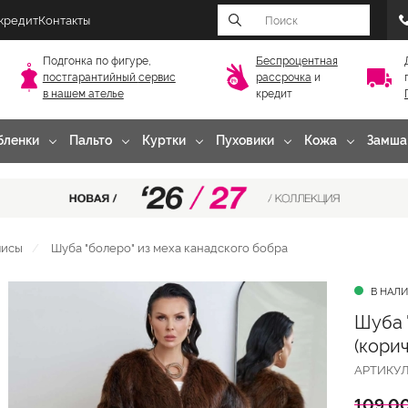
 кредит
Контакты
Подгонка по фигуре,
Беспроцентная
постгарантийный
сервис
рассрочка
и
в нашем ателье
кредит
бленки
Пальто
Куртки
Пуховики
Кожа
Замша
лисы
Шуба "болеро" из меха канадского бобра
В НАЛ
Шуба 
(кори
АРТИКУ
109 0