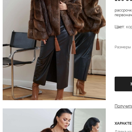
рассрочк
первонача
Цвет:
ко
Размеры
Получит
ХАРАКТ
Длина из