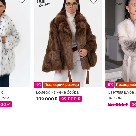
-9%
Последний размер
-6%
Последний
 с
Болеро из меха бобра
Светлая шуба 
 рысь
поясом
109 000 ₽
99 000 ₽
000 ₽
155 000 ₽
1