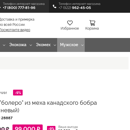
Телефон интернет-магазина
Телефон интернет-магазина
+7 (800) 777-81-96
+7 (922)
962-45-05
Доставка и примерка
по всей России.
Избранное
Корзина
Посмотрите видео
Экокожа
Экомех
Мужское
-9%
ИЧИИ
"болеро" из меха канадского бобра
чневый)
Л
28887
Ваша выгода
99 000 ₽
00 ₽
-9%