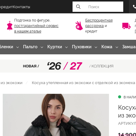
 кредит
Контакты
Подгонка по фигуре,
Беспроцентная
постгарантийный
сервис
рассрочка
и
в нашем ателье
кредит
бленки
Пальто
Куртки
Пуховики
Кожа
Замша
 из экокожи
Косуха утепленная из экокожи с отделкой из экомеха
В НАЛ
Косух
из эк
АРТИКУ
14 900