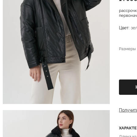
рассрочк
первонача
Цвет:
зе
Размеры
Получит
ХАРАКТ
Длина из