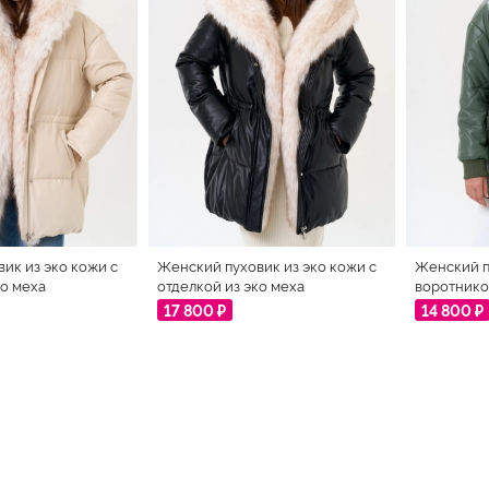
ик из эко кожи с
Женский пуховик из эко кожи с
Женский п
ко меха
отделкой из эко меха
воротнико
17 800 ₽
14 800 ₽