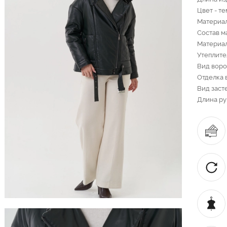
Цвет - т
Материал
Состав м
Материал
Утеплите
Вид воро
Отделка 
Вид заст
Длина ру