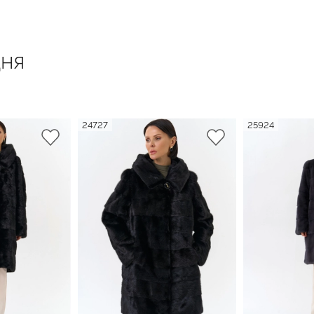
ня
24727
25924