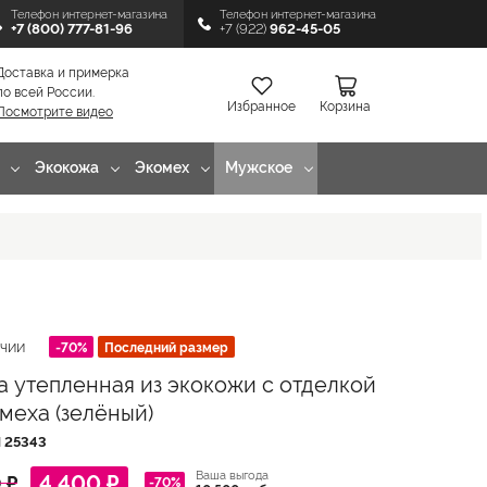
Телефон интернет-магазина
Телефон интернет-магазина
+7 (800) 777-81-96
+7 (922)
962-45-05
Доставка и примерка
по всей России.
Избранное
Корзина
Посмотрите видео
Экокожа
Экомех
Мужское
-70%
Последний размер
ИЧИИ
а утепленная из экокожи с отделкой
омеха (зелёный)
Л
25343
Ваша выгода
4 400 ₽
 ₽
-70%