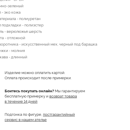
емно-зеленый
 - эко кожа
атериала - полиуретан
 подкладки - полиэстер
ль - верюлюжья шерсть
та - отложной
воротника - искусственный мех, черный под барашка
ежки - молния
кава - длинный
Изделие можно оплатить картой.
Оплата происходит после примерки.
Боитесь покупать онлайн?
Мы гарантируем
бесплатную примерку и
возврат товара
в течение 14 дней
Подгонка по фигуре,
постгарантийный
сервис в нашем ателье