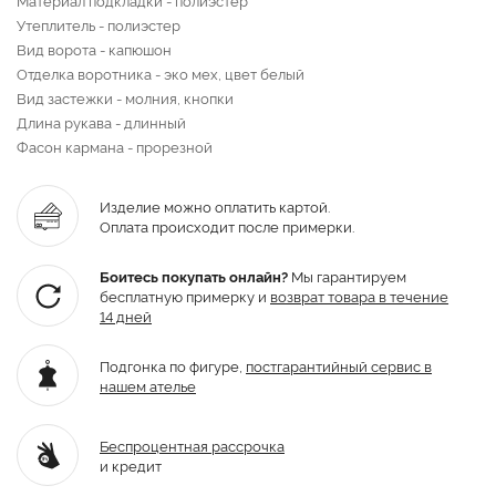
Утеплитель - полиэстер
Вид ворота - капюшон
Отделка воротника - эко мех, цвет белый
Вид застежки - молния, кнопки
Длина рукава - длинный
Фасон кармана - прорезной
Изделие можно оплатить картой.
Оплата происходит после примерки.
Боитесь покупать онлайн?
Мы гарантируем
бесплатную примерку и
возврат товара
в течение
14 дней
Подгонка по фигуре,
постгарантийный
сервис в
нашем ателье
Беспроцентная рассрочка
и кредит