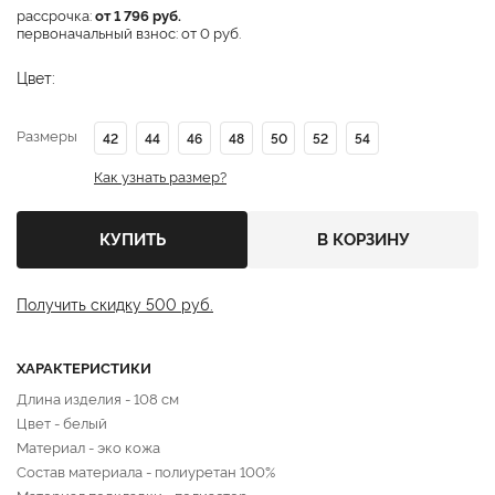
рассрочка:
от 1 796 руб.
первоначальный взнос: от 0 руб.
Цвет:
Размеры
42
44
46
48
50
52
54
Как узнать размер?
КУПИТЬ
В КОРЗИНУ
Получить скидку 500 руб.
ХАРАКТЕРИСТИКИ
Длина изделия - 108 см
Цвет - белый
Материал - эко кожа
Состав материала - полиуретан 100%
Материал подкладки - полиэстер