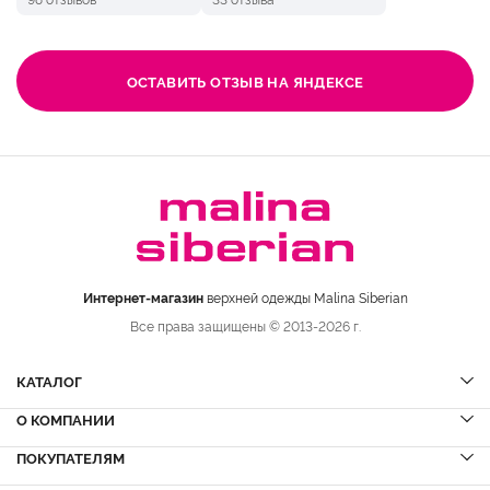
ОСТАВИТЬ ОТЗЫВ НА ЯНДЕКСЕ
Интернет-магазин
верхней одежды Malina Siberian
Все права защищены © 2013-2026 г.
КАТАЛОГ
О КОМПАНИИ
Шубы
НОВИНКИ
Шубы из норки
Дубленки
ПОКУПАТЕЛЯМ
Вопрос-ответ
Шубы из соболя
Пальто
Сервисный центр