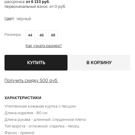
рассрочка:
от 6 133 руб.
первоначальный взнос: от 0 руб.
Цвет:
чёрный
Размеры
44
46
48
Как узнать размер?
КУПИТЬ
В КОРЗИНУ
Получить скидку 500 руб.
ХАРАКТЕРИСТИКИ
Утепленная кожаная куртка с песцом
Длина изделия - 80 см
Длина рукава - длинный, спущенное плечо
Тип ворота - отложной, отделка - песец
Фасон - прямой