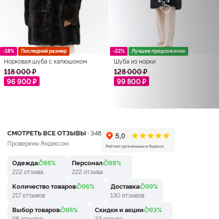
-18%
Последний размер
-22%
Лучшее предложение
Норковая шуба с капюшоном
Шуба из норки
118 000 ₽
128 000 ₽
96 900 ₽
99 800 ₽
СМОТРЕТЬ ВСЕ ОТЗЫВЫ ·
348
Проверены Яндексом
Одежда
95%
Персонал
98%
222 отзыва
222 отзыва
Количество товаров
96%
Доставка
99%
217 отзывов
130 отзывов
Выбор товаров
95%
Скидки и акции
93%
98 отзывов
33 отзыва