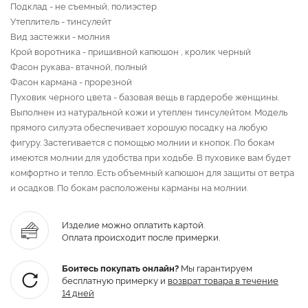
Подклад - не съемный, полиэстер
Утеплитель - тинсулейт
Вид застежки - молния
Крой воротника - пришивной капюшон , кролик черный
Фасон рукава- втачной, полный
Фасон кармана - прорезной
Пуховик черного цвета - базовая вещь в гардеробе женщины.
Выполнен из натуральной кожи и утеплен тинсулейтом. Модель
прямого силуэта обеспечивает хорошую посадку на любую
фигуру. Застегивается с помощью молнии и кнопок. По бокам
имеются молнии для удобства при ходьбе. В пуховике вам будет
комфортно и тепло. Есть объемный капюшон для защиты от ветра
и осадков. По бокам расположены карманы на молнии.
Изделие можно оплатить картой.
Оплата происходит после примерки.
Боитесь покупать онлайн?
Мы гарантируем
бесплатную примерку и
возврат товара
в течение
14 дней