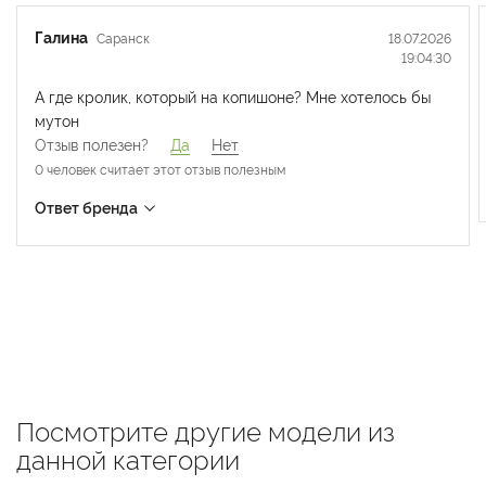
Галина
Саранск
18.07.2026
19:04:30
А где кролик, который на копишоне? Мне хотелось бы
мутон
Отзыв полезен?
Да
Нет
0 человек считает
этот отзыв полезным
Ответ бренда
19.07.2026
Malina Siberian
10:05:22
Добрый день!
Для заказа и уточнения информации напишите нам в
личные сообщения ВК:
https://vk.ru/malina43
Ответ полезен?
Да
Нет
0 человек считает
этот ответ полезным
Посмотрите другие модели из
данной категории