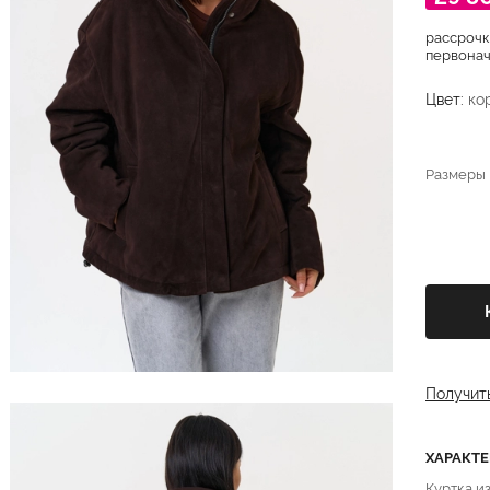
рассрочк
первонача
Цвет:
ко
Размеры
Получит
ХАРАКТ
Куртка и