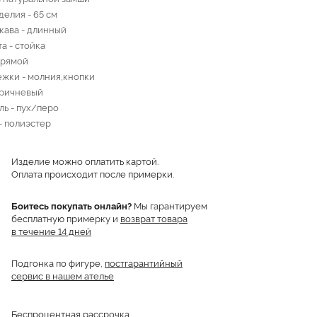
делия - 65 см
кава - длинный
а - стойка
прямой
ежки - молния,кнопки
оричневый
ль - пух/перо
- полиэстер
Изделие можно оплатить картой.
Оплата происходит после примерки.
Боитесь покупать онлайн?
Мы гарантируем
бесплатную примерку и
возврат товара
в течение 14 дней
Подгонка по фигуре,
постгарантийный
сервис в нашем ателье
Беспроцентная рассрочка