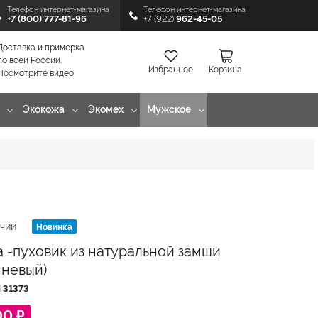
Телефон интернет-магазина
Телефон интернет-магазина
+7 (800) 777-81-96
+7 (922)
962-45-05
Доставка и примерка
по всей России.
Избранное
Корзина
Посмотрите видео
Экокожа
Экомех
Мужское
Новинка
ИЧИИ
а -пуховик из натуральной замши
чневый)
Л
31373
00 ₽