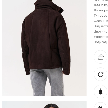
Длина из
Длина ру
Тип ворот
Фасон - 
Вид заст
Цвет - к
Утеплите
Подклад 