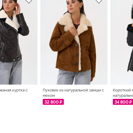
жаная куртка с
Пуховик из натуральной замши с
Короткий 
мехом
натуральн
32 800 ₽
34 800 ₽