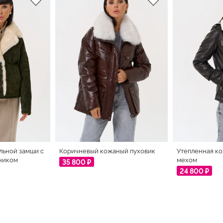
льной замши с
Коричневый кожаный пуховик
Утепленная ко
ником
мехом
35 800 ₽
24 800 ₽