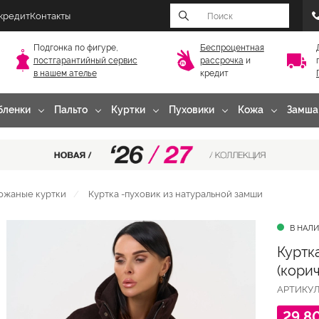
 кредит
Контакты
Подгонка по фигуре,
Беспроцентная
постгарантийный
сервис
рассрочка
и
в нашем ателье
кредит
бленки
Пальто
Куртки
Пуховики
Кожа
Замша
ожаные куртки
Куртка -пуховик из натуральной замши
В НАЛ
Куртк
(кори
АРТИКУ
29 8