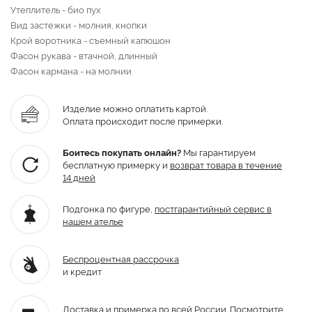
Утеплитель - био пух
Вид застежки - молния, кнопки
Крой воротника - съемный капюшон
Фасон рукава - втачной, длинный
Фасон кармана - на молнии
Изделие можно оплатить картой.
Оплата происходит после примерки.
Боитесь покупать онлайн?
Мы гарантируем
бесплатную примерку и
возврат товара
в течение
14 дней
Подгонка по фигуре,
постгарантийный
сервис в
нашем ателье
Беспроцентная рассрочка
и кредит
Доставка и примерка по всей России.
Посмотрите