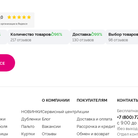
%
Количество товаров
96%
Доставка
99%
Выбор товаро
217 отзывов
130 отзывов
98 отзывов
СЕ
О КОМПАНИИ
ПОКУПАТЕЛЯМ
КОНТАКТ
Бесплатна
НОВИНКИ
Сервисный центр
Акции
+7 (800) 
рки
Дубленки
Блог
Доставка и оплата
с 9:00 до
боля
Пальто
Вакансии
Рассрочка и кредит
(без выход
ницы
Куртки
Отзывы
Обмен и возврат
Отдел кон