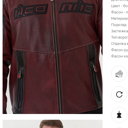
Цвет - б
Фасон - 
Материал
Подклад 
Застежка
Тип ворот
Отделка 
Фасон ру
Фасон ка