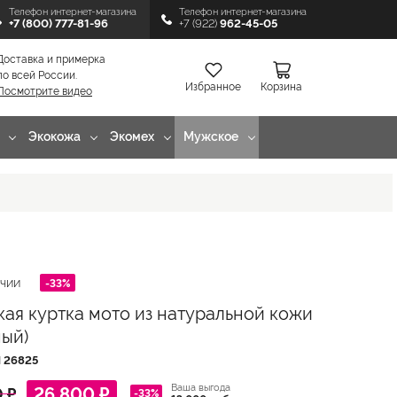
Телефон интернет-магазина
Телефон интернет-магазина
+7 (800) 777-81-96
+7 (922)
962-45-05
Доставка и примерка
по всей России.
Избранное
Корзина
Посмотрите видео
Экокожа
Экомех
Мужское
-33%
ИЧИИ
ая куртка мото из натуральной кожи
ный)
Л
26825
Ваша выгода
26 800 ₽
 ₽
-33%