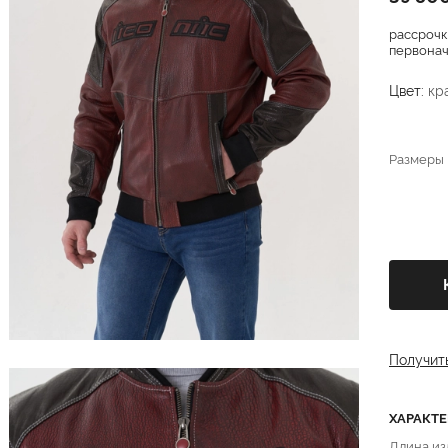
рассрочк
первонача
Цвет:
кр
Размеры
Получит
ХАРАКТ
Длина из