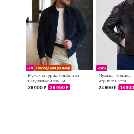
-7%
Последний размер
-24%
Мужская куртка бомбер из
Мужская кожаная 
натуральной замши
черного цвета
28 900 ₽
26 900 ₽
24 800 ₽
18 900