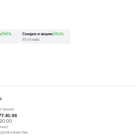
в
95%
Скидки и акции
93%
33 отзыва
Ы
я линия
777-81-96
 20:00
ных)
троля качества