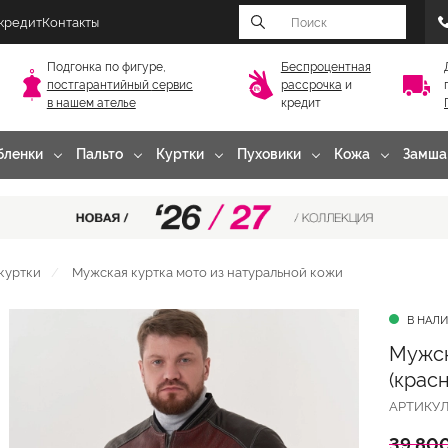
 кредит
Контакты
Подгонка по фигуре,
Беспроцентная
постгарантийный
сервис
рассрочка
и
в нашем ателье
кредит
бленки
Пальто
Куртки
Пуховики
Кожа
Замша
куртки
Мужская куртка мото из натуральной кожи
В НАЛ
Мужск
(крас
АРТИКУ
39 800