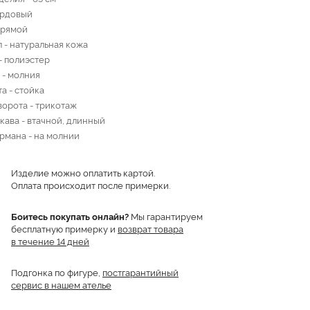
ордовый
прямой
 - натуральная кожа
- полиэстер
 - молния
а - стойка
ворота - трикотаж
кава - втачной, длинный
рмана - на молнии
Изделие можно оплатить картой.
Оплата происходит после примерки.
Боитесь покупать онлайн?
Мы гарантируем
бесплатную примерку и
возврат товара
в течение 14 дней
Подгонка по фигуре,
постгарантийный
сервис в нашем ателье