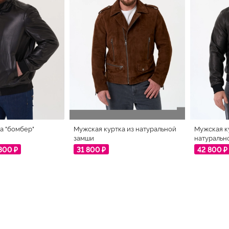
а "бомбер"
Мужская куртка из натуральной
Мужская к
замши
натуральн
800 ₽
31 800 ₽
42 800 ₽