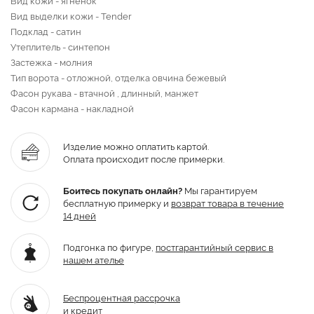
Вид выделки кожи - Tender
Подклад - сатин
Утеплитель - синтепон
Застежка - молния
Тип ворота - отложной, отделка овчина бежевый
Фасон рукава - втачной , длинный, манжет
Фасон кармана - накладной
Изделие можно оплатить картой.
Оплата происходит после примерки.
Боитесь покупать онлайн?
Мы гарантируем
бесплатную примерку и
возврат товара
в течение
14 дней
Подгонка по фигуре,
постгарантийный
сервис в
нашем ателье
Беспроцентная рассрочка
и кредит