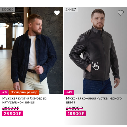
30065
24437
-7%
Последний размер
-24%
Мужская куртка бомбер из
Мужская кожаная куртка черного
натуральной замши
цвета
28 900 ₽
24 800 ₽
26 900 ₽
18 900 ₽