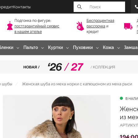
 кредит
Контакты
Подгонка по фигуре,
Беспроцентная
постгарантийный
сервис
рассрочка
и
в нашем ателье
кредит
бленки
Пальто
Куртки
Пуховики
Кожа
Замша
е шубы
Женская шуба из меха норки с капюшоном из меха рыси
В НАЛ
Женск
из мех
АРТИКУ
194 00