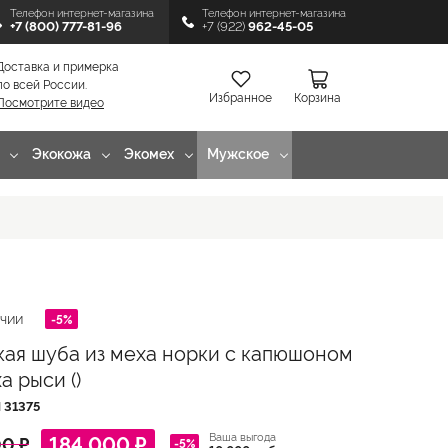
Телефон интернет-магазина
Телефон интернет-магазина
+7 (800) 777-81-96
+7 (922)
962-45-05
Доставка и примерка
по всей России.
Избранное
Корзина
Посмотрите видео
Экокожа
Экомех
Мужское
-5%
ИЧИИ
ая шуба из меха норки с капюшоном
а рыси ()
Л
31375
Ваша выгода
184 000 ₽
0 ₽
-5%