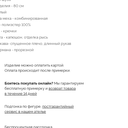
делия - 80 см
елый
а меха - комбинированная
- полиэстер 100%
 - крючки
та - капюшон, отделка рысь
кава- спущенное плечо, длинный рукав
рмана - прорезной
Изделие можно оплатить картой.
Оплата происходит после примерки.
Боитесь покупать онлайн?
Мы гарантируем
бесплатную примерку и
возврат товара
в течение 14 дней
Подгонка по фигуре,
постгарантийный
сервис в нашем ателье
Беспроцентная рассрочка