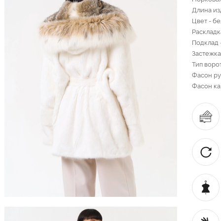
Длина из
Цвет - б
Раскладк
Подклад 
Застежка
Тип воро
Фасон ру
Фасон ка