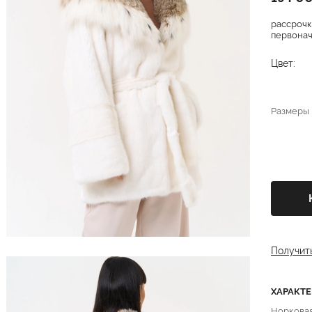
рассрочк
первонача
Цвет:
Размеры
Получит
ХАРАКТ
Норкова