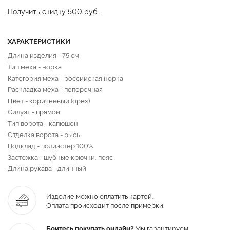
Получить скидку 500 руб.
ХАРАКТЕРИСТИКИ
Длина изделия - 75 см
Тип меха - норка
Категория меха - российская норка
Раскладка меха - поперечная
Цвет - коричневый (орех)
Силуэт - прямой
Тип ворота - капюшон
Отделка ворота - рысь
Подклад - полиэстер 100%
Застежка - шубные крючки, пояс
Длина рукава - длинный
Изделие можно оплатить картой.
Оплата происходит после примерки.
Боитесь покупать онлайн?
Мы гарантируем