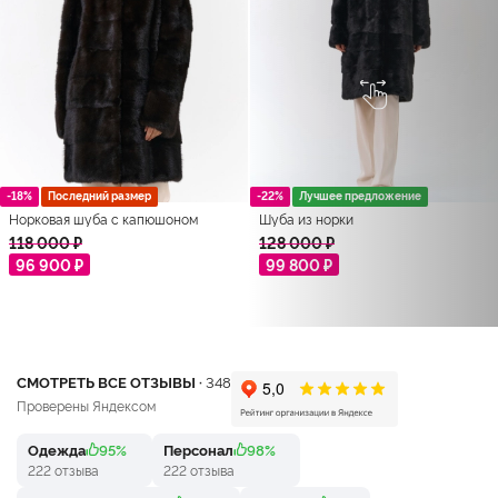
-18%
Последний размер
-22%
Лучшее предложение
Норковая шуба с капюшоном
Шуба из норки
118 000 ₽
128 000 ₽
96 900 ₽
99 800 ₽
СМОТРЕТЬ ВСЕ ОТЗЫВЫ ·
348
Проверены Яндексом
Одежда
95%
Персонал
98%
222 отзыва
222 отзыва