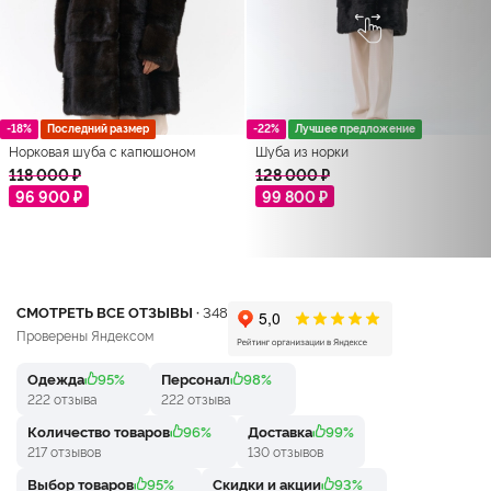
-18%
Последний размер
-22%
Лучшее предложение
Норковая шуба с капюшоном
Шуба из норки
118 000 ₽
128 000 ₽
96 900 ₽
99 800 ₽
СМОТРЕТЬ ВСЕ ОТЗЫВЫ ·
348
Проверены Яндексом
Одежда
95%
Персонал
98%
222 отзыва
222 отзыва
Количество товаров
96%
Доставка
99%
217 отзывов
130 отзывов
Выбор товаров
95%
Скидки и акции
93%