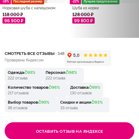
-18%
Последний размер
-22%
Лучшее предложение
Норковая шуба с капюшоном
Шуба из норки
118 000 ₽
128 000 ₽
96 900 ₽
99 800 ₽
СМОТРЕТЬ ВСЕ ОТЗЫВЫ ·
348
Проверены Яндексом
Одежда
95%
Персонал
98%
222 отзыва
222 отзыва
Количество товаров
96%
Доставка
99%
217 отзывов
130 отзывов
Выбор товаров
95%
Скидки и акции
93%
98 отзывов
33 отзыва
ОСТАВИТЬ ОТЗЫВ НА ЯНДЕКСЕ