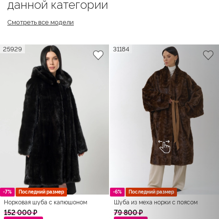
данной категории
Смотреть все модели
25929
31184
-7%
Последний размер
-6%
Последний размер
Норковая шуба с капюшоном
Шуба из меха норки с поясом
152 000 ₽
79 800 ₽