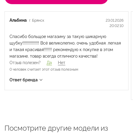
Альбина
г. Брянск
23.01.2026
20:02:10
Спасибо больщое магазину за такую шикарную
щубку!!!!!!!!!!!!!! Всё великолепно, очень удобная. легкая
и такая красивая!!!!!!! рекомендую к покупке в этом
магазине, товар всегда отличного качества!
Отзыв полезен?
Да
Нет
0 человек считает
этот отзыв полезным
Ответ бренда
24.01.2026
Malina Siberian
11:28:54
Добрый день!
Спасибо большое за отзыв! Поздравляем вас с
покупкой!
Ответ полезен?
Да
Нет
Посмотрите другие модели из
0 человек считает
этот ответ полезным