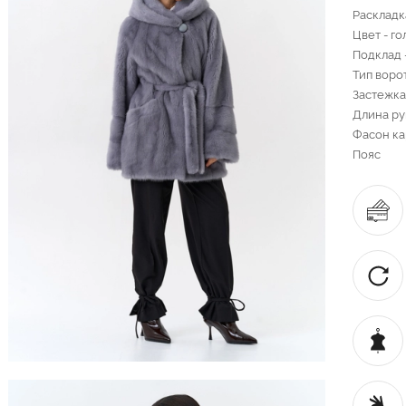
Раскладк
Цвет - г
Подклад 
Тип воро
Застежка
Длина ру
Фасон ка
Пояс