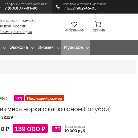
Телефон интернет-магазина
Телефон интернет-магазина
+7 (800) 777-81-96
+7 (922)
962-45-05
Доставка и примерка
по всей России.
Избранное
Корзина
Посмотрите видео
Экокожа
Экомех
Мужское
-7%
Последний размер
ИЧИИ
из меха норки с капюшоном (голубой)
Л
32129
Ваша выгода
139 000 ₽
0 ₽
-7%
10 000 руб.