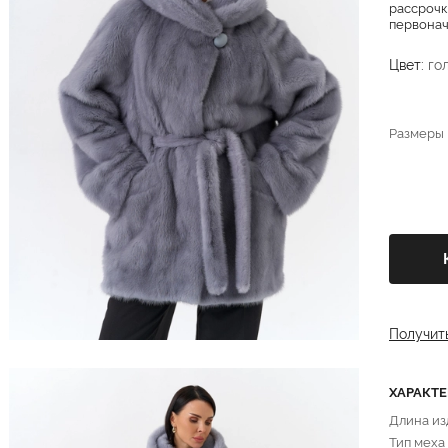
рассрочк
первонача
Цвет:
го
Размеры
Получит
ХАРАКТ
Длина из
Тип меха