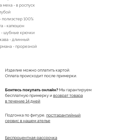
а меха - в роспуск
олубой
- полиэстер 100%
та - капюшон
 - шубные крючки
кава - длинный
рмана - прорезной
Изделие можно оплатить картой.
Оплата происходит после примерки.
Боитесь покупать онлайн?
Мы гарантируем
бесплатную примерку и
возврат товара
в течение 14 дней
Подгонка по фигуре,
постгарантийный
сервис в нашем ателье
Беспроцентная рассрочка