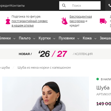
 кредит
Контакты
Подгонка по фигуре,
Беспроцентная
постгарантийный
сервис
рассрочка
и
в нашем ателье
кредит
бленки
Пальто
Куртки
Пуховики
Кожа
Замша
е шубы
Шуба из меха норки с капюшоном
В НАЛ
Шуба 
АРТИКУ
149 00