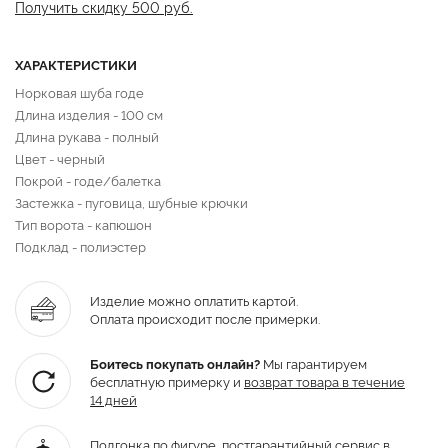
Получить скидку 500 руб.
ХАРАКТЕРИСТИКИ
Норковая шуба годе
Длина изделия - 100 см
Длина рукава - полный
Цвет - черный
Покрой - годе/балетка
Застежка - пуговица, шубные крючки
Тип ворота - капюшон
Подклад - полиэстер
Изделие можно оплатить картой.
Оплата происходит после примерки.
Боитесь покупать онлайн?
Мы гарантируем
бесплатную примерку и
возврат товара
в течение
14 дней
Подгонка по фигуре,
постгарантийный
сервис в