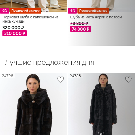
-3%
Последний размер
-6%
Последний размер
Норковая шуба с капюшоном из
Шуба из меха норки с поясом
меха куницы
79 800 ₽
320 000 ₽
74 800 ₽
310 000 ₽
Лучшие предложения дня
24726
24728