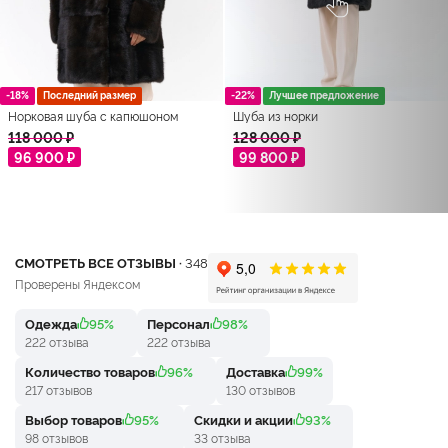
-18%
Последний размер
-22%
Лучшее предложение
Норковая шуба с капюшоном
Шуба из норки
118 000 ₽
128 000 ₽
96 900 ₽
99 800 ₽
СМОТРЕТЬ ВСЕ ОТЗЫВЫ ·
348
Проверены Яндексом
Одежда
95%
Персонал
98%
222 отзыва
222 отзыва
Количество товаров
96%
Доставка
99%
217 отзывов
130 отзывов
Выбор товаров
95%
Скидки и акции
93%
98 отзывов
33 отзыва