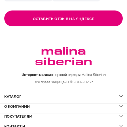
ОСТАВИТЬ ОТЗЫВ НА ЯНДЕКСЕ
Интернет-магазин
верхней одежды Malina Siberian
Все права защищены © 2013-2026 г.
КАТАЛОГ
О КОМПАНИИ
Шубы
НОВИНКИ
Шубы из норки
Дубленки
ПОКУПАТЕЛЯМ
Вопрос-ответ
Шубы из соболя
Пальто
Сервисный центр
КОНТАКТЫ
Акции