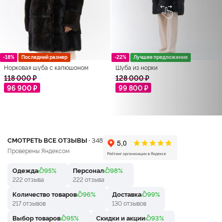
-18%
Последний размер
-22%
Лучшее предложение
Норковая шуба с капюшоном
Шуба из норки
118 000 ₽
128 000 ₽
96 900 ₽
99 800 ₽
СМОТРЕТЬ ВСЕ ОТЗЫВЫ ·
348
Проверены Яндексом
Одежда
95%
Персонал
98%
222 отзыва
222 отзыва
Количество товаров
96%
Доставка
99%
217 отзывов
130 отзывов
Выбор товаров
95%
Скидки и акции
93%