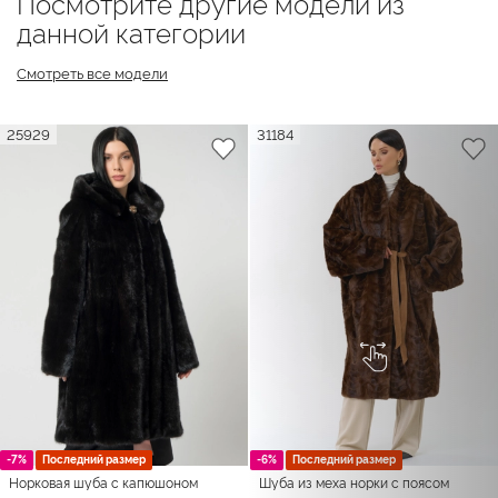
Посмотрите другие модели из
данной категории
Смотреть все модели
25929
31184
-7%
Последний размер
-6%
Последний размер
Норковая шуба с капюшоном
Шуба из меха норки с поясом