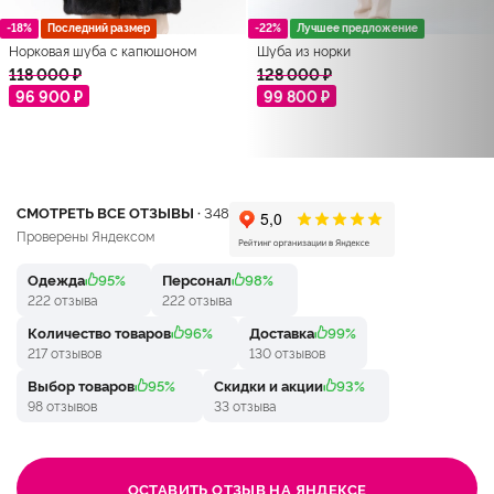
-18%
Последний размер
-22%
Лучшее предложение
Норковая шуба с капюшоном
Шуба из норки
118 000 ₽
128 000 ₽
96 900 ₽
99 800 ₽
СМОТРЕТЬ ВСЕ ОТЗЫВЫ ·
348
Проверены Яндексом
Одежда
95%
Персонал
98%
222 отзыва
222 отзыва
Количество товаров
96%
Доставка
99%
217 отзывов
130 отзывов
Выбор товаров
95%
Скидки и акции
93%
98 отзывов
33 отзыва
ОСТАВИТЬ ОТЗЫВ НА ЯНДЕКСЕ