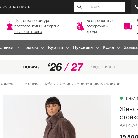
 кредит
Контакты
Подгонка по фигуре,
Беспроцентная
постгарантийный
сервис
рассрочка
и
в нашем ателье
кредит
бленки
Пальто
Куртки
Пуховики
Кожа
Замша
экомеха
Женская шуба из эко меха с воротником стойкой
В НАЛ
Женск
стойк
АРТИКУ
19 800