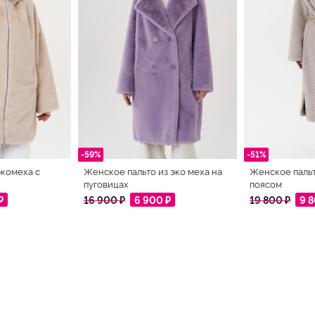
-59%
-51%
экомеха с
Женское пальто из эко меха на
Женское пальт
пуговицах
поясом
₽
16 900 ₽
6 900 ₽
19 800 ₽
9 