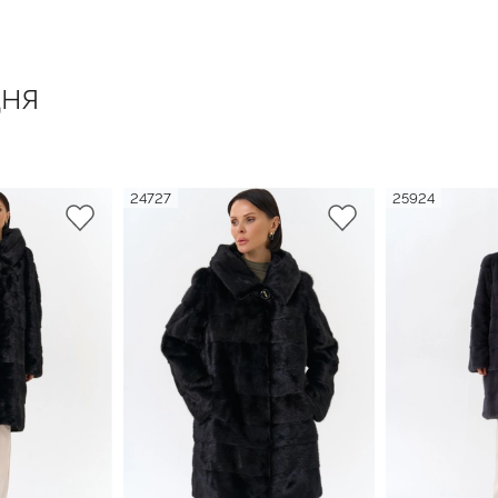
ня
24727
25924