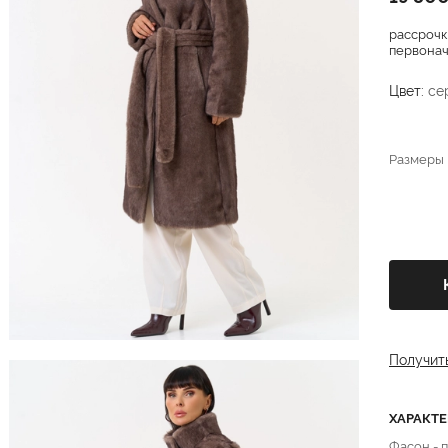
рассрочк
первонача
Цвет:
се
Размеры
Получит
ХАРАКТ
Фасон - 