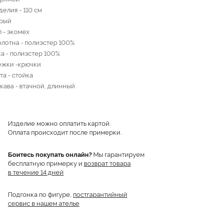
елия - 110 см
ерый
 - экомех
олотна - полиэстер 100%
а - полиэстер 100%
ежки -крючки
та - стойка
кава - втачной, длинный
Изделие можно оплатить картой.
Оплата происходит после примерки.
Боитесь покупать онлайн?
Мы гарантируем
бесплатную примерку и
возврат товара
в течение 14 дней
Подгонка по фигуре,
постгарантийный
сервис в нашем ателье