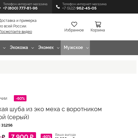
Телефон интернет-магазина
Телефон интернет-магазина
+7 (800) 777-81-96
+7 (922)
962-45-05
Доставка и примерка
по всей России.
Избранное
Корзина
Посмотрите видео
Экокожа
Экомех
Мужское
-60%
ИЧИИ
ая шуба из эко меха с воротником
ой (серый)
Л
31256
Ваша выгода
7 900 ₽
 ₽
-60%