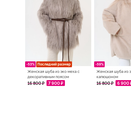
-53%
Последний размер
-59%
Женская шуба из эко меха с
Женская шуба из 
декоративным поясом
капюшоном
16 800 ₽
7 900 ₽
16 800 ₽
6 900 