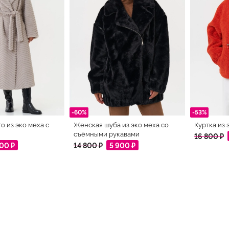
-60%
-53%
о из эко меха с
Женская шуба из эко меха со
Куртка из
съёмными рукавами
16 800 ₽
800 ₽
14 800 ₽
5 900 ₽