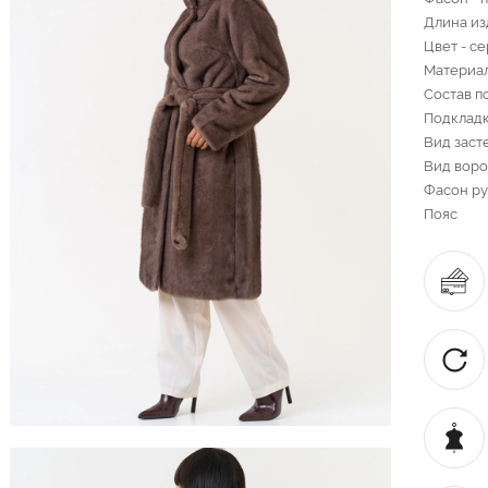
Длина изд
Цвет - с
Материал
Состав п
Подкладк
Вид заст
Вид воро
Фасон ру
Пояс