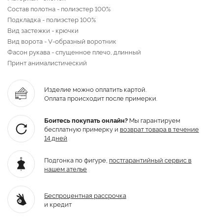
Состав полотна - полиэстер 100%
Подкладка - полиэстер 100%
Вид застежки - крючки
Вид ворота - V-образный воротник
Фасон рукава - спущенное плечо, длинный
Принт анималистический
Изделие можно оплатить картой.
Оплата происходит после примерки.
Боитесь покупать онлайн?
Мы гарантируем
бесплатную примерку и
возврат товара
в течение
14 дней
Подгонка по фигуре,
постгарантийный
сервис в
нашем ателье
Беспроцентная рассрочка
и кредит