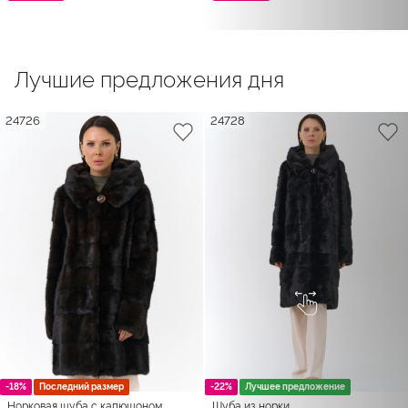
Лучшие предложения дня
24726
24728
-18%
Последний размер
-22%
Лучшее предложение
Норковая шуба с капюшоном
Шуба из норки