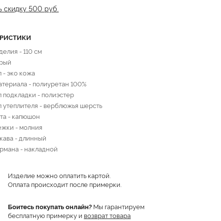
ь скидку 500 руб.
ЕРИСТИКИ
елия - 110 см
ерый
 - эко кожа
атериала - полиуретан 100%
 подкладки - полиэстер
 утеплителя - верблюжья шерсть
та - капюшон
ежки - молния
кава - длинный
рмана - накладной
Изделие можно оплатить картой.
Оплата происходит после примерки.
Боитесь покупать онлайн?
Мы гарантируем
бесплатную примерку и
возврат товара