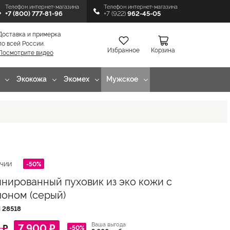
Телефон интернет-магазина
Телефон интернет-магазина
+7 (800) 777-81-96
+7 (922)
962-45-05
Доставка и примерка
по всей России.
Избранное
Корзина
Посмотрите видео
Экокожа
Экомех
Мужское
-50%
ИЧИИ
нированный пуховик из эко кожи с
оном (серый)
Л
28518
Ваша выгода
7 900 ₽
 ₽
-50%