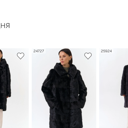
ня
24727
25924