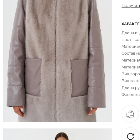
Получит
ХАРАКТ
Длина изд
Цвет - с
Материал
Состав м
Материал
Материал
Вид воро
Вид заст
Длина ру
Фасон ка