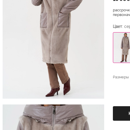
рассрочк
первонача
Цвет:
се
Размеры