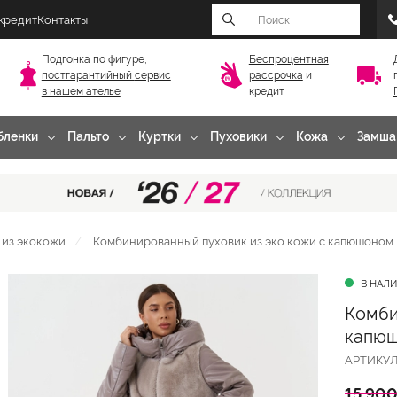
 кредит
Контакты
Подгонка по фигуре,
Беспроцентная
постгарантийный
сервис
рассрочка
и
в нашем ателье
кредит
бленки
Пальто
Куртки
Пуховики
Кожа
Замша
 из экокожи
Комбинированный пуховик из эко кожи с капюшоном
В НАЛ
Комби
капюш
АРТИКУ
15 900