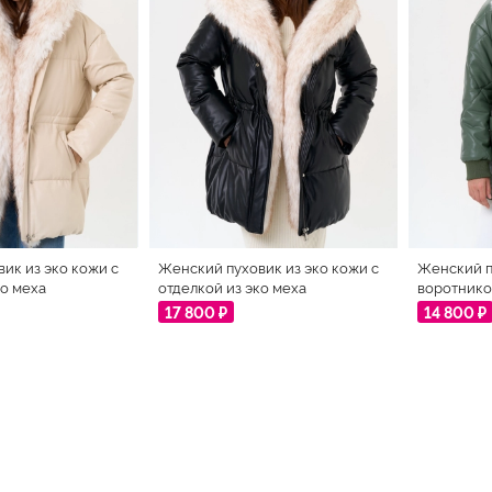
ик из эко кожи с
Женский пуховик из эко кожи с
Женский п
ко меха
отделкой из эко меха
воротнико
17 800 ₽
14 800 ₽