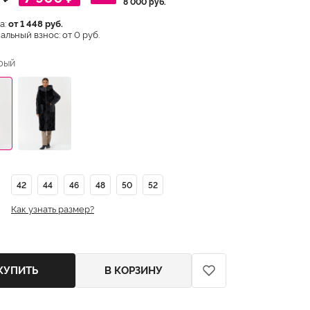
8 000 руб.
а:
от 1 448 руб.
льный взнос: от 0 руб.
рый
42
44
46
48
50
52
Как узнать размер?
КУПИТЬ
В КОРЗИНУ