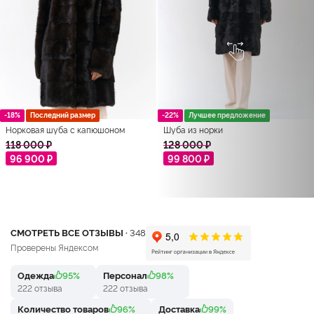
-18%
Последний размер
-22%
Лучшее предложение
Норковая шуба с капюшоном
Шуба из норки
118 000 ₽
128 000 ₽
96 900 ₽
99 800 ₽
СМОТРЕТЬ ВСЕ ОТЗЫВЫ ·
348
Проверены Яндексом
Одежда
95%
Персонал
98%
222 отзыва
222 отзыва
Количество товаров
96%
Доставка
99%