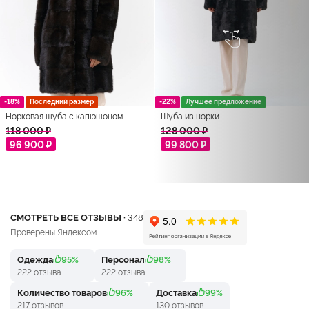
-18%
Последний размер
-22%
Лучшее предложение
Норковая шуба с капюшоном
Шуба из норки
118 000 ₽
128 000 ₽
96 900 ₽
99 800 ₽
СМОТРЕТЬ ВСЕ ОТЗЫВЫ ·
348
Проверены Яндексом
Одежда
95%
Персонал
98%
222 отзыва
222 отзыва
Количество товаров
96%
Доставка
99%
217 отзывов
130 отзывов