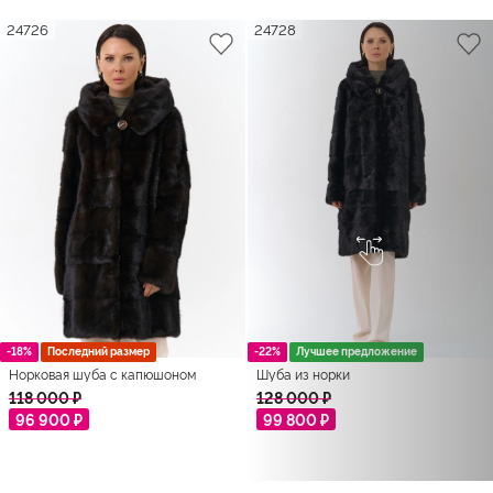
24726
24728
-18%
Последний размер
-22%
Лучшее предложение
Норковая шуба с капюшоном
Шуба из норки
118 000 ₽
128 000 ₽
96 900 ₽
99 800 ₽