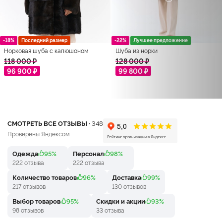
-18%
Последний размер
-22%
Лучшее предложение
Норковая шуба с капюшоном
Шуба из норки
118 000 ₽
128 000 ₽
96 900 ₽
99 800 ₽
СМОТРЕТЬ ВСЕ ОТЗЫВЫ ·
348
Проверены Яндексом
Одежда
95%
Персонал
98%
222 отзыва
222 отзыва
Количество товаров
96%
Доставка
99%
217 отзывов
130 отзывов
Выбор товаров
95%
Скидки и акции
93%
98 отзывов
33 отзыва