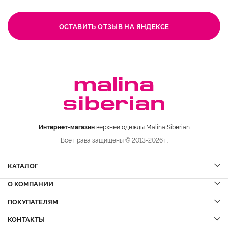
ОСТАВИТЬ ОТЗЫВ НА ЯНДЕКСЕ
Интернет-магазин
верхней одежды Malina Siberian
Все права защищены © 2013-2026 г.
КАТАЛОГ
О КОМПАНИИ
Шубы
НОВИНКИ
Шубы из норки
Дубленки
ПОКУПАТЕЛЯМ
Вопрос-ответ
Шубы из соболя
Пальто
Сервисный центр
КОНТАКТЫ
Акции
Шубы из куницы
Куртки