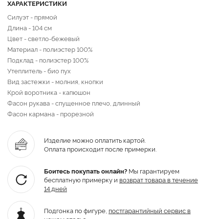
ХАРАКТЕРИСТИКИ
Силуэт - прямой
Длина - 104 cм
Цвет - светло-бежевый
Материал - полиэстер 100%
Подклад - полиэстер 100%
Утеплитель - био пух
Вид застежки - молния, кнопки
Крой воротника - капюшон
Фасон рукава - спущенное плечо, длинный
Фасон кармана - прорезной
Изделие можно оплатить картой.
Оплата происходит после примерки.
Боитесь покупать онлайн?
Мы гарантируем
бесплатную примерку и
возврат товара
в течение
14 дней
Подгонка по фигуре,
постгарантийный
сервис в
нашем ателье