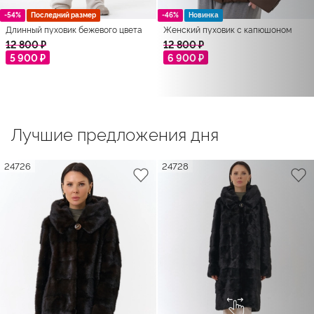
-54%
Последний размер
-46%
Новинка
Длинный пуховик бежевого цвета
Женский пуховик с капюшоном
12 800 ₽
12 800 ₽
5 900 ₽
6 900 ₽
Лучшие предложения дня
24726
24728