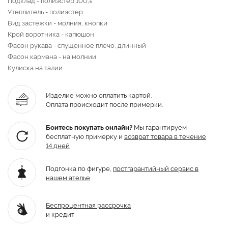
Утеплитель - полиэстер
Вид застежки - молния, кнопки
Крой воротника - капюшон
Фасон рукава - спущенное плечо, длинный
Фасон кармана - на молнии
Кулиска на талии
Изделие можно оплатить картой.
Оплата происходит после примерки.
Боитесь покупать онлайн?
Мы гарантируем
бесплатную примерку и
возврат товара
в течение
14 дней
Подгонка по фигуре,
постгарантийный
сервис в
нашем ателье
Беспроцентная рассрочка
и кредит