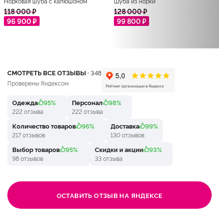
Норковая шуба с капюшоном
Шуба из норки
118 000 ₽
128 000 ₽
96 900 ₽
99 800 ₽
СМОТРЕТЬ ВСЕ ОТЗЫВЫ ·
348
Проверены Яндексом
Одежда
95%
Персонал
98%
222 отзыва
222 отзыва
Количество товаров
96%
Доставка
99%
217 отзывов
130 отзывов
Выбор товаров
95%
Скидки и акции
93%
98 отзывов
33 отзыва
ОСТАВИТЬ ОТЗЫВ НА ЯНДЕКСЕ