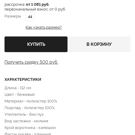
рассрочка:
от 1 081 руб.
первоначальный взнос: от 0 руб.
Размеры
44
Как узнать размер?
КУПИТЬ
В КОРЗИНУ
Получить скидку 500 руб.
ХАРАКТЕРИСТИКИ
Длина - 112 cм
Цвет - бежевый
Материал - полиэстер 100%
Подклад - полиэстер 100%
Утеплитель - био пух
Вид застежки - молния
Крой воротника - капюшон
Фасон рукава - длинный