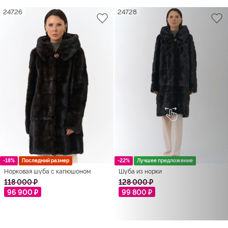
24726
24728
-18%
Последний размер
-22%
Лучшее предложение
Норковая шуба с капюшоном
Шуба из норки
118 000 ₽
128 000 ₽
96 900 ₽
99 800 ₽