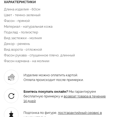
ХАРАКТЕРИСТИКИ
Длина изделия - 60см
Цвет - темно-зеленый
Фасон - прямой
Материал - натуральная кожа
Подклад - полиэстер
Вид застежки - молния
Декор - ремень
Вид ворота - отложной
Фасон рукава - спущенное плечо, длинный
Фасон кармана - на молнии
Изделие можно оплатить картой.
Оплата происходит после примерки.
Боитесь покупать онлайн?
Мы гарантируем
бесплатную примерку и
возврат товара
в течение
14 дней
Подгонка по фигуре,
постгарантийный
сервис в
нашем ателье