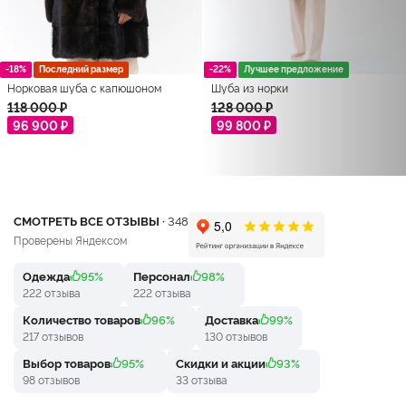
-18%
Последний размер
-22%
Лучшее предложение
Норковая шуба с капюшоном
Шуба из норки
118 000 ₽
128 000 ₽
96 900 ₽
99 800 ₽
СМОТРЕТЬ ВСЕ ОТЗЫВЫ ·
348
Проверены Яндексом
Одежда
95%
Персонал
98%
222 отзыва
222 отзыва
Количество товаров
96%
Доставка
99%
217 отзывов
130 отзывов
Выбор товаров
95%
Скидки и акции
93%
98 отзывов
33 отзыва