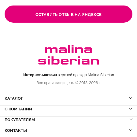
ОСТАВИТЬ ОТЗЫВ НА ЯНДЕКСЕ
Интернет-магазин
верхней одежды Malina Siberian
Все права защищены © 2013-2026 г.
КАТАЛОГ
О КОМПАНИИ
Шубы
НОВИНКИ
Шубы из норки
Дубленки
ПОКУПАТЕЛЯМ
Вопрос-ответ
Шубы из соболя
Пальто
Сервисный центр
КОНТАКТЫ
Акции
Шубы из куницы
Куртки
Блог