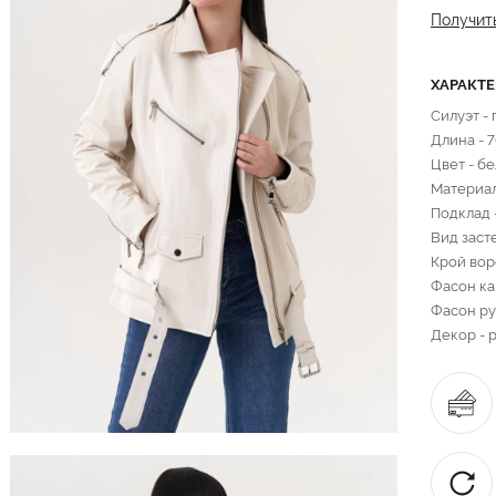
Получит
ХАРАКТ
Силуэт -
Длина - 
Цвет - б
Материал
Подклад 
Вид заст
Крой вор
Фасон ка
Фасон ру
Декор - 