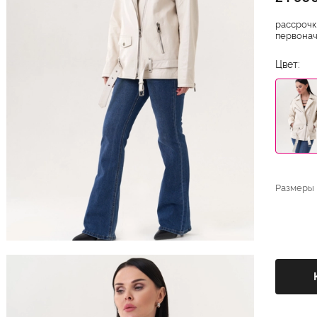
рассрочк
первонача
Цвет:
Размеры