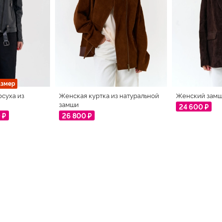
азмер
осуха из
Женская куртка из натуральной
Женский замш
замши
24 600 ₽
 ₽
26 800 ₽