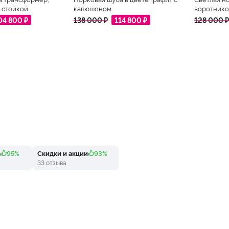
 стойкой
капюшоном
воротнико
04 800 ₽
138 000 ₽
114 800 ₽
128 000 ₽
в
95%
Скидки и акции
93%
33 отзыва