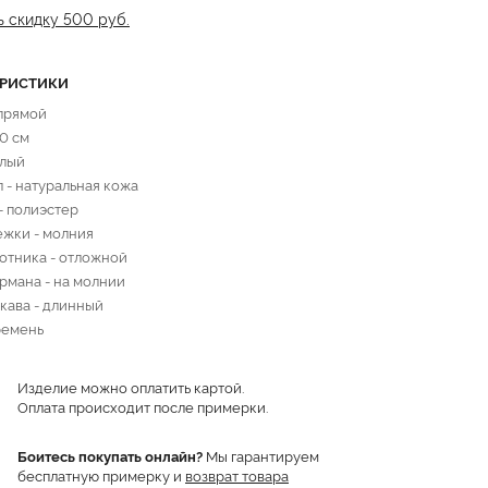
ь скидку 500 руб.
ЕРИСТИКИ
 прямой
70 см
елый
 - натуральная кожа
- полиэстер
ежки - молния
отника - отложной
рмана - на молнии
кава - длинный
ремень
Изделие можно оплатить картой.
Оплата происходит после примерки.
Боитесь покупать онлайн?
Мы гарантируем
бесплатную примерку и
возврат товара