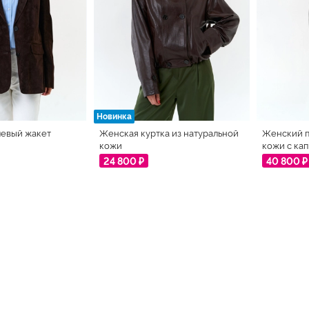
Новинка
евый жакет
Женская куртка из натуральной
Женский п
кожи
кожи с ка
24 800 ₽
40 800 ₽