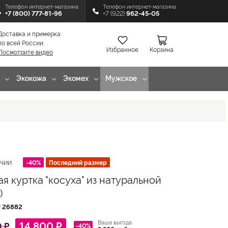
Телефон интернет-магазина
Телефон интернет-магазина
+7 (800) 777-81-96
+7 (922)
962-45-05
Доставка и примерка
по всей России.
Избранное
Корзина
Посмотрите видео
Экокожа
Экомех
Мужское
-40%
Последний размер
ИЧИИ
ая куртка "косуха" из натуральной
)
Л
26882
Ваша выгода
14 800 ₽
 ₽
-40%