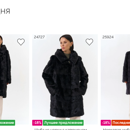
ня
24727
25924
ложение
-18%
Лучшее предложение
-18%
Последни
Шуба из норки с капюшоном
Норковая шуб