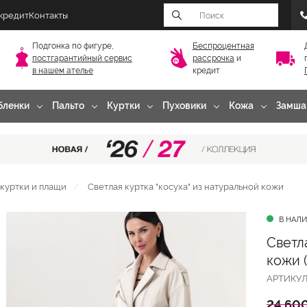
 кредит
Контакты
Подгонка по фигуре,
Беспроцентная
постгарантийный
сервис
рассрочка
и
в нашем ателье
кредит
бленки
Пальто
Куртки
Пуховики
Кожа
Замша
куртки и плащи
Светлая куртка "косуха" из натуральной кожи
В НАЛ
Светл
кожи (
АРТИКУ
24 600