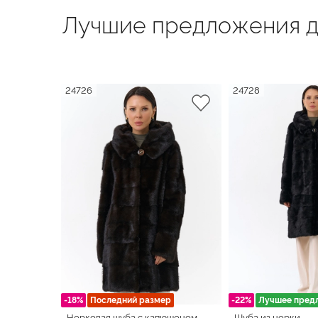
Лучшие предложения д
24726
24728
-18%
Последний размер
-22%
Лучшее пред
Норковая шуба с капюшоном
Шуба из норки