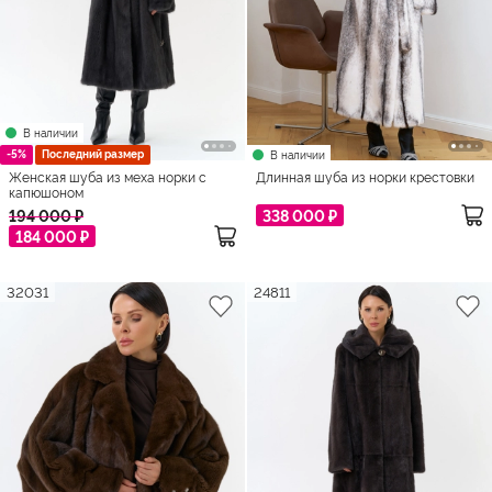
В наличии
-5%
Последний размер
В наличии
Женская шуба из меха норки с
Длинная шуба из норки крестовки
капюшоном
194 000 ₽
338 000 ₽
184 000 ₽
32031
24811