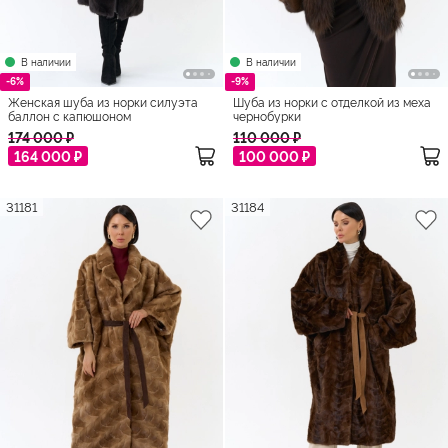
В наличии
В наличии
-6%
-9%
Женская шуба из норки силуэта
Шуба из норки с отделкой из меха
баллон с капюшоном
чернобурки
174 000 ₽
110 000 ₽
164 000 ₽
100 000 ₽
31181
31184