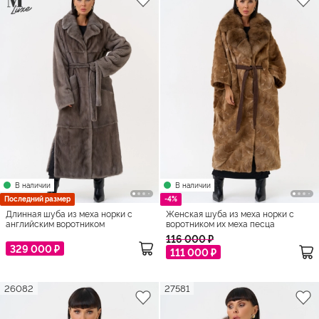
В наличии
В наличии
Последний размер
-4%
Длинная шуба из меха норки с
Женская шуба из меха норки с
английским воротником
воротником их меха песца
116 000 ₽
329 000 ₽
111 000 ₽
26082
27581