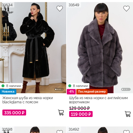
31634
31649
В наличии
В наличии
Новинка
-8%
Последний размер
Женская шуба из меха норки
Шуба из меха норки с английским
blackglama с поясом
воротником
129 000 ₽
335 000 ₽
119 000 ₽
31598
31492