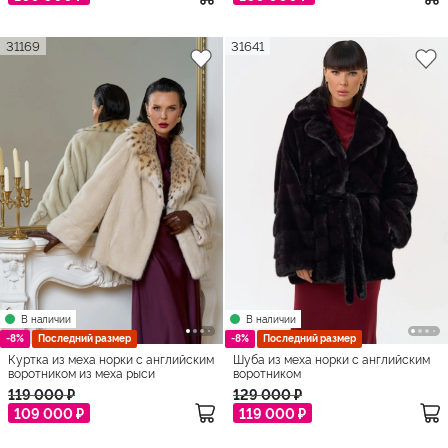
31169
31641
В наличии
В наличии
-8%
Последний размер
-8%
Последний размер
Куртка из меха норки с английским
Шуба из меха норки с английским
воротником из меха рыси
воротником
119 000 ₽
129 000 ₽
109 000 ₽
119 000 ₽