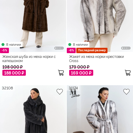
В наличии
В наличии
-5%
-6%
Последний размер
Женская шуба из меха норки с
Жакет из меха норки крестовки
капюшоном
Cross
198 000 ₽
179 000 ₽
188 000 ₽
169 000 ₽
32108
31174