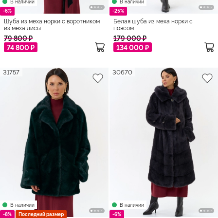
В наличии
В наличии
-6%
-25%
Шуба из меха норки с воротником
Белая шуба из меха норки с
из меха лисы
поясом
79 800 ₽
179 000 ₽
74 800 ₽
134 000 ₽
31757
30670
В наличии
В наличии
-8%
Последний размер
-6%