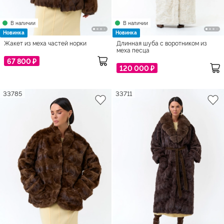
В наличии
В наличии
Новинка
Новинка
Жакет из меха частей норки
Длинная шуба с воротником из
меха песца
67 800 ₽
120 000 ₽
33785
33711