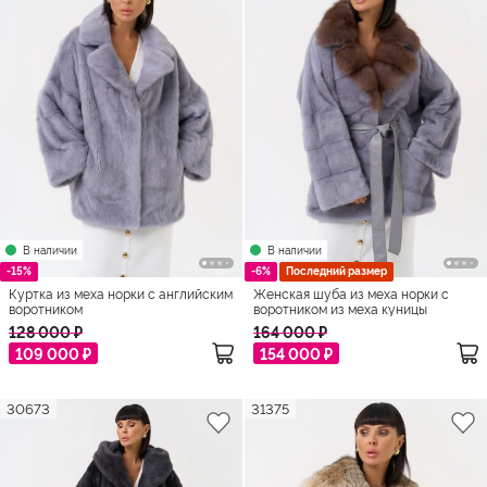
В наличии
В наличии
-15%
-6%
Последний размер
Куртка из меха норки с английским
Женская шуба из меха норки с
воротником
воротником из меха куницы
128 000 ₽
164 000 ₽
109 000 ₽
154 000 ₽
30673
31375