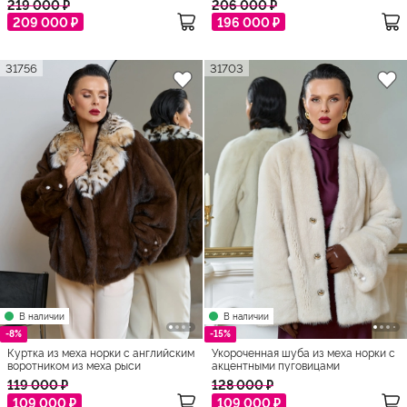
219 000 ₽
206 000 ₽
209 000 ₽
196 000 ₽
31756
31703
В наличии
В наличии
-8%
-15%
Куртка из меха норки с английским
Укороченная шуба из меха норки с
воротником из меха рыси
акцентными пуговицами
119 000 ₽
128 000 ₽
109 000 ₽
109 000 ₽