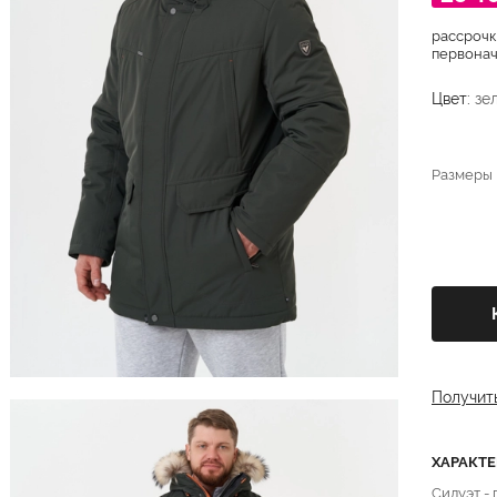
рассрочк
первонача
Цвет:
зе
Размеры
Получит
ХАРАКТ
Силуэт -