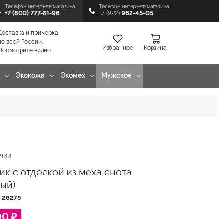
Телефон интернет-магазина
Телефон интернет-магазина
+7 (800) 777-81-96
+7 (922)
962-45-05
Доставка и примерка
по всей России.
Избранное
Корзина
Посмотрите видео
Экокожа
Экомех
Мужское
ИЧИИ
ик с отделкой из меха енота
ный)
Л
28275
00 ₽