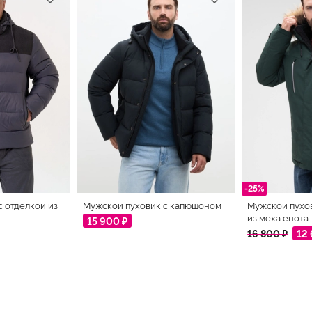
-25%
с отделкой из
Мужской пуховик с капюшоном
Мужской пухо
из меха енота
15 900 ₽
16 800 ₽
12