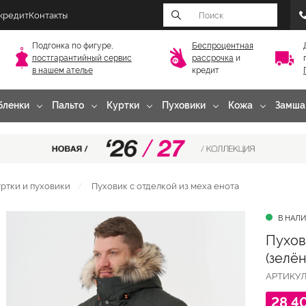
 кредит
Контакты
Подгонка по фигуре,
Беспроцентная
постгарантийный
сервис
рассрочка
и
в нашем ателье
кредит
бленки
Пальто
Куртки
Пуховики
Кожа
Замша
ртки и пуховики
Пуховик с отделкой из меха енота
В НАЛ
Пухов
(зелё
АРТИКУ
28 4