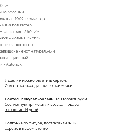
90 см
емно-зеленый
олотна - 100% полиэстер
- 100% полиэстер
утеплителя - 260 г/м
ежки - молния, кнопки
отника - капюшон
капюшона - енот натуральный
кава - длинный
и - Autojack
Изделие можно оплатить картой.
Оплата происходит после примерки.
Боитесь покупать онлайн?
Мы гарантируем
бесплатную примерку и
возврат товара
в течение 14 дней
Подгонка по фигуре,
постгарантийный
сервис в нашем ателье