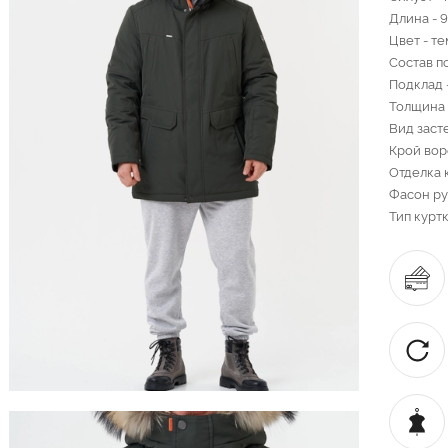
Длина - 
Цвет - т
Состав п
Подклад 
Толщина 
Вид заст
Крой вор
Отделка 
Фасон ру
Тип куртк