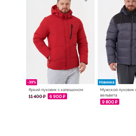
-39%
Новинка
Яркий пуховик с капюшоном
Мужской пуховик 
вельвета
11 400 ₽
6 900 ₽
9 800 ₽