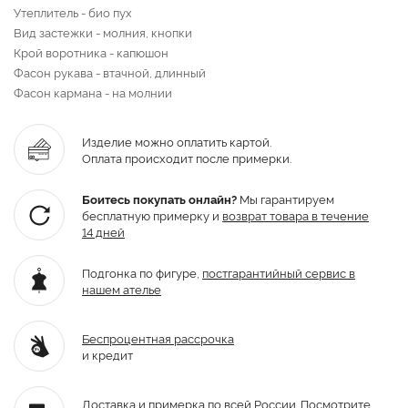
Утеплитель - био пух
Вид застежки - молния, кнопки
Крой воротника - капюшон
Фасон рукава - втачной, длинный
Фасон кармана - на молнии
Изделие можно оплатить картой.
Оплата происходит после примерки.
Боитесь покупать онлайн?
Мы гарантируем
бесплатную примерку и
возврат товара
в течение
14 дней
Подгонка по фигуре,
постгарантийный
сервис в
нашем ателье
Беспроцентная рассрочка
и кредит
Доставка и примерка по всей России.
Посмотрите