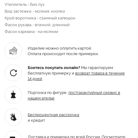
Утеплитель - био пух
Вид застежки - молния, кнопки
Крой воротника - съемный капюшон
Фасон рукава - втачной, длинный
Фасон кармана - на молнии
Изделие можно оплатить картой.
Оплата происходит после примерки.
Боитесь покупать онлайн?
Мы гарантируем
бесплатную примерку и
возврат товара
в течение
14 дней
Подгонка по фигуре,
постгарантийный
сервис в
нашем ателье
Беспроцентная рассрочка
и кредит
Доставка и примерка по всей России.
Посмотрите