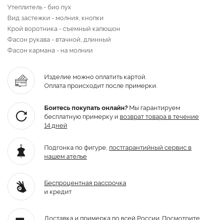
Утеплитель - био пух
Вид застежки - молния, кнопки
Крой воротника - съемный капюшон
Фасон рукава - втачной, длинный
Фасон кармана - на молнии
Изделие можно оплатить картой.
Оплата происходит после примерки.
Боитесь покупать онлайн?
Мы гарантируем
бесплатную примерку и
возврат товара
в течение
14 дней
Подгонка по фигуре,
постгарантийный
сервис в
нашем ателье
Беспроцентная рассрочка
и кредит
Доставка и примерка по всей России.
Посмотрите