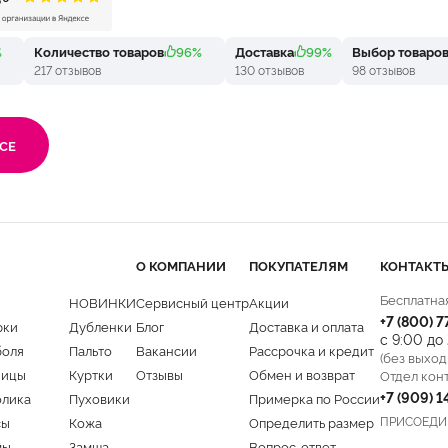
%
Количество товаров
96%
Доставка
99%
Выбор товаро
217 отзывов
130 отзывов
98 отзывов
СЕ
О КОМПАНИИ
ПОКУПАТЕЛЯМ
КОНТАКТ
Бесплатна
НОВИНКИ
Сервисный центр
Акции
+7 (800) 
рки
Дубленки
Блог
Доставка и оплата
с 9:00 до
боля
Пальто
Вакансии
Рассрочка и кредит
(без выход
ницы
Куртки
Отзывы
Обмен и возврат
Отдел кон
+7 (909) 
олика
Пуховики
Примерка по России
ПРИСОЕДИ
сы
Кожа
Определить размер
мы
Замша
Вопрос-ответ