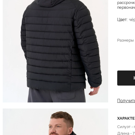
рассрочк
первонача
Цвет:
чё
Размеры
Получит
ХАРАКТ
Силуэт -
Длина - 7