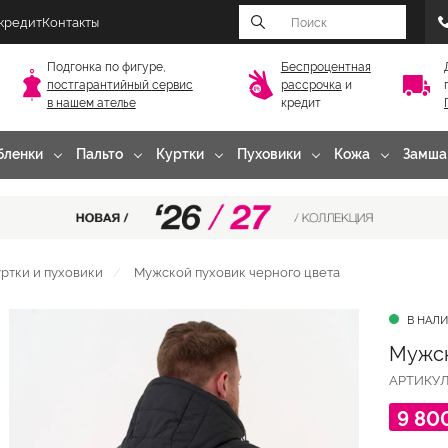
 кредит
Контакты
Подгонка по фигуре,
Беспроцентная
постгарантийный
сервис
рассрочка
и
в нашем ателье
кредит
бленки
Пальто
Куртки
Пуховики
Кожа
Замша
ртки и пуховики
Мужской пуховик черного цвета
В НАЛ
Мужск
АРТИКУ
9 80