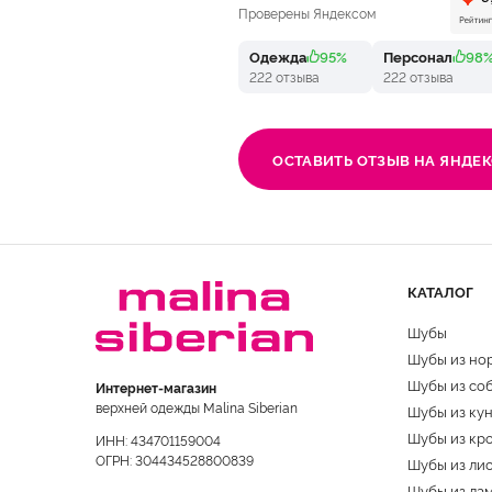
Проверены Яндексом
Одежда
95%
Персонал
98
222 отзыва
222 отзыва
ОСТАВИТЬ ОТЗЫВ НА ЯНДЕК
КАТАЛОГ
Шубы
Шубы из но
Шубы из со
Интернет-магазин
верхней одежды Malina Siberian
Шубы из ку
Шубы из кр
ИНН: 434701159004
ОГРН: 304434528800839
Шубы из ли
Шубы из ла