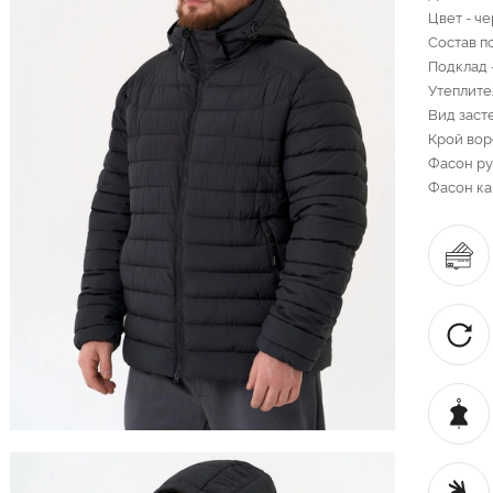
Цвет - ч
Состав п
Подклад 
Утеплител
Вид заст
Крой вор
Фасон ру
Фасон ка