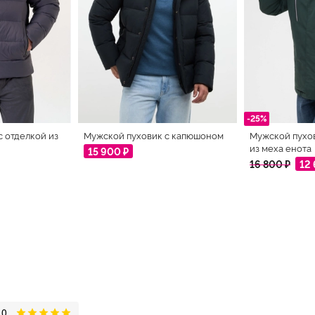
-25%
с отделкой из
Мужской пуховик с капюшоном
Мужской пухо
из меха енота
15 900 ₽
16 800 ₽
12