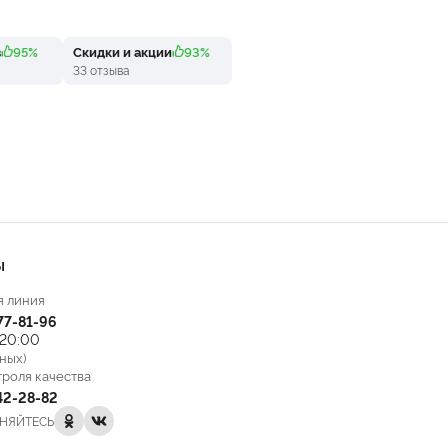
в
95%
Скидки и акции
93%
33 отзыва
Ы
я линия
777-81-96
 20:00
ных)
троля качества
142-28-82
НЯЙТЕСЬ