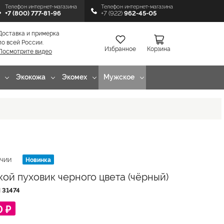
Телефон интернет-магазина
Телефон интернет-магазина
+7 (800) 777-81-96
+7 (922)
962-45-05
Доставка и примерка
по всей России.
Избранное
Корзина
Посмотрите видео
Экокожа
Экомех
Мужское
Новинка
ИЧИИ
ой пуховик черного цвета (чёрный)
Л
31474
0 ₽