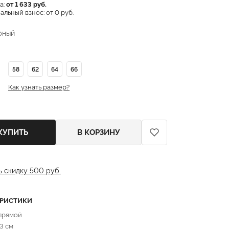
а:
от 1 633 руб.
льный взнос: от 0 руб.
рный
58
62
64
66
Как узнать размер?
КУПИТЬ
В КОРЗИНУ
ь скидку 500 руб.
ЕРИСТИКИ
 прямой
3 см