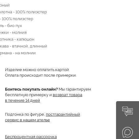
ерный
олотна - 100% полиэстер
- 100% полиэстер
ь - био пух
ежки - молния
отника - капюшон
кава - втачной, длинный
рмана - на молнии
Изделие можно оплатить картой.
Оплата происходит после примерки.
Боитесь покупать онлайн?
Мы гарантируем
бесплатную примерку и
возврат товара
в течение 14 дней
Подгонка по фигуре,
постгарантийный
сервис в нашем ателье
Беспроцентная рассрочка