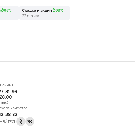
в
95%
Скидки и акции
93%
33 отзыва
Ы
я линия
777-81-96
 20:00
ных)
троля качества
142-28-82
НЯЙТЕСЬ