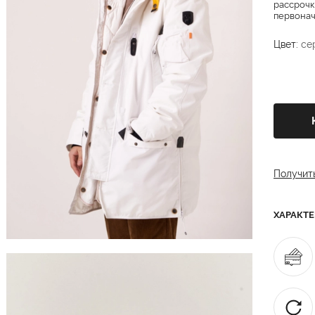
рассрочк
первонача
Цвет:
се
Получит
ХАРАКТ