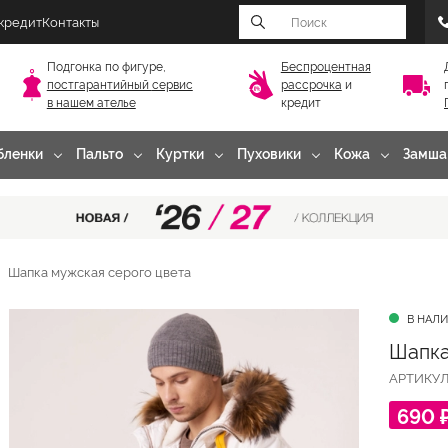
 кредит
Контакты
Подгонка по фигуре,
Беспроцентная
постгарантийный
сервис
рассрочка
и
в нашем ателье
кредит
бленки
Пальто
Куртки
Пуховики
Кожа
Замша
Шапка мужская серого цвета
В НАЛ
Шапка
АРТИКУ
690 