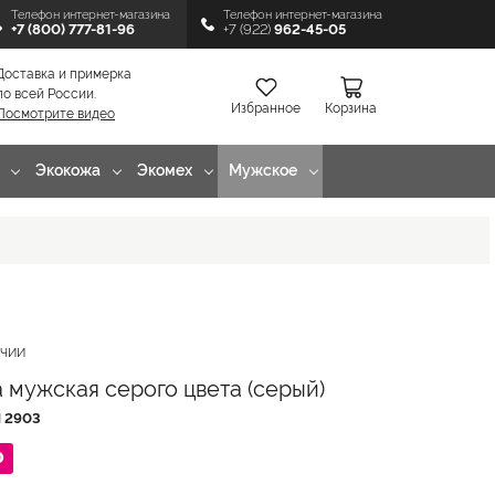
Телефон интернет-магазина
Телефон интернет-магазина
+7 (800) 777-81-96
+7 (922)
962-45-05
Доставка и примерка
по всей России.
Избранное
Корзина
Посмотрите видео
Экокожа
Экомех
Мужское
ИЧИИ
 мужская серого цвета (серый)
Л
2903
₽