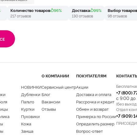
%
Количество товаров
96%
Доставка
99%
Выбор товаро
217 отзывов
130 отзывов
98 отзывов
СЕ
О КОМПАНИИ
ПОКУПАТЕЛЯМ
КОНТАКТ
Бесплатна
НОВИНКИ
Сервисный центр
Акции
+7 (800) 
рки
Дубленки
Блог
Доставка и оплата
с 9:00 до
боля
Пальто
Вакансии
Рассрочка и кредит
(без выход
ницы
Куртки
Отзывы
Обмен и возврат
Отдел кон
+7 (909) 
олика
Пуховики
Примерка по России
ПРИСОЕДИ
сы
Кожа
Определить размер
мы
Замша
Вопрос-ответ