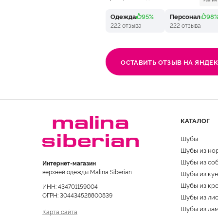
Одежда
95%
Персонал
98
222 отзыва
222 отзыва
ОСТАВИТЬ ОТЗЫВ НА ЯНДЕК
КАТАЛОГ
Шубы
Шубы из но
Шубы из со
Интернет-магазин
верхней одежды Malina Siberian
Шубы из ку
Шубы из кр
ИНН: 434701159004
ОГРН: 304434528800839
Шубы из ли
Шубы из ла
Карта сайта