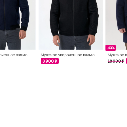
-43%
оченное пальто
Мужское укороченное пальто
Мужское п
8 900 ₽
18 900 ₽