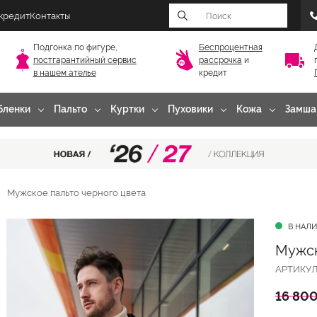
 кредит
Контакты
Подгонка по фигуре,
Беспроцентная
постгарантийный
сервис
рассрочка
и
в нашем ателье
кредит
бленки
Пальто
Куртки
Пуховики
Кожа
Замша
Мужское пальто черного цвета
В НАЛ
Мужск
АРТИКУ
16 800