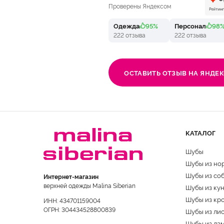
Проверены Яндексом
Одежда
95%
Персонал
98
222 отзыва
222 отзыва
ОСТАВИТЬ ОТЗЫВ НА ЯНДЕК
КАТАЛОГ
Шубы
Шубы из но
Шубы из со
Интернет-магазин
верхней одежды Malina Siberian
Шубы из ку
Шубы из кр
ИНН: 434701159004
ОГРН: 304434528800839
Шубы из ли
Шубы из ла