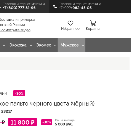
Телефон интернет-магазина
Телефон интернет-магазина
+7 (800) 777-81-96
+7 (922)
962-45-05
Доставка и примерка
по всей России.
Избранное
Корзина
Посмотрите видео
Экокожа
Экомех
Мужское
-30%
ИЧИИ
ое пальто черного цвета (чёрный)
Л
23217
Ваша выгода
11 800 ₽
 ₽
-30%
5 000 руб.