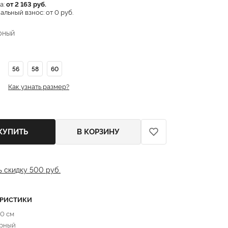
а:
от 2 163 руб.
льный взнос: от 0 руб.
рный
56
58
60
Как узнать размер?
КУПИТЬ
В КОРЗИНУ
ь скидку 500 руб.
ЕРИСТИКИ
80 см
ерный