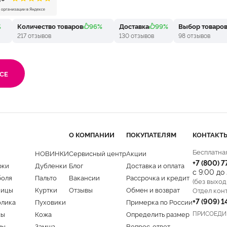
%
Количество товаров
96%
Доставка
99%
Выбор товаро
217 отзывов
130 отзывов
98 отзывов
СЕ
О КОМПАНИИ
ПОКУПАТЕЛЯМ
КОНТАКТ
Бесплатна
НОВИНКИ
Сервисный центр
Акции
+7 (800) 
рки
Дубленки
Блог
Доставка и оплата
с 9:00 до
боля
Пальто
Вакансии
Рассрочка и кредит
(без выход
ницы
Куртки
Отзывы
Обмен и возврат
Отдел кон
+7 (909) 
олика
Пуховики
Примерка по России
ПРИСОЕДИ
сы
Кожа
Определить размер
мы
Замша
Вопрос-ответ