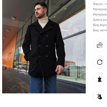
Фасон - 
Материал 
Материал
Длина ру
Вид воро
Вид заст