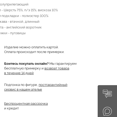
полуприлегающий
- Шерсть 75%, п/э 15%, вискоза 10%
 подкладки - полиэстер 100%
кава - втачной, длинный
та - английский воротник
ежки - пуговицы
Изделие можно оплатить картой.
Оплата происходит после примерки.
Боитесь покупать онлайн?
Мы гарантируем
бесплатную примерку и
возврат товара
в течение 14 дней
Подгонка по фигуре,
постгарантийный
сервис в нашем ателье
Беспроцентная рассрочка
и кредит