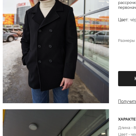
рассрочк
первонача
Цвет:
чё
Размеры
Получит
ХАРАКТ
Длина - 
Цвет - ч