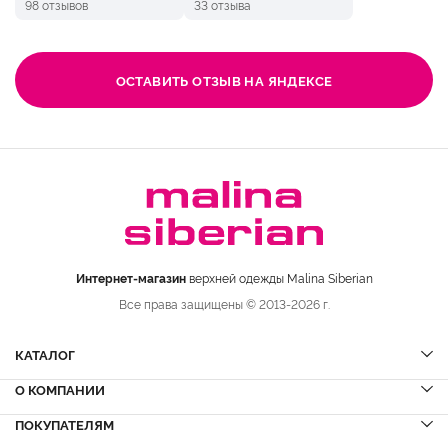
98 отзывов
33 отзыва
ОСТАВИТЬ ОТЗЫВ НА ЯНДЕКСЕ
Интернет-магазин
верхней одежды Malina Siberian
Все права защищены © 2013-2026 г.
КАТАЛОГ
О КОМПАНИИ
Шубы
НОВИНКИ
Шубы из норки
Дубленки
ПОКУПАТЕЛЯМ
Вопрос-ответ
Шубы из соболя
Пальто